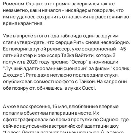
Роменом. Однако этот роман завершился так же
незаметно, как и начался – инсайдеры говорили, что
им не удалось сохранить отношения на расстоянии во
время карантина.
Уже в апреле этого года таблоиды один за другим
стали утверждать, что сердце Риты снова несвободно.
Ее покорил другой режиссер, уже оскароносный – 45-
летний актер и режиссер Тайка Вайтити, который
получил в 2020 году премию "Оскар" в номинации
"Лучший адаптированный сценарий" за фильм "Кролик
Джоджо". Рита даже негласно подтвердила слухи,
опубликовав совместное фото с Тайкой. На кадре они
оба позируют, обнявшись, в луках Gucci.
А уже в воскресенье, 16 мая, влюбленные впервые
попали в объективы папарацци вместе. Их
сфотографировали во время прогулки по Сиднею, где
сейчас идут съемки австралийской адаптации шоу
"Голос" (Рита участвует там как член жюри), а также