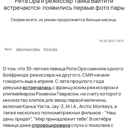
Рита Ора и режиссер Тайка Вайтити
встречаются: появились первые фото пары
Скорее всего, их роман продолжается больше месяца.
16.05.2021 / 19:51
Теги:
Звездные пары
Рита Ора
О том, что 30-летняя певица Рита Ора сменила одного
бойфренда-режиссера на другого, СМИ начали
говорить еще в апреле. С лета
прошлого года
девушка
встречалась
с французским режиссером и
клипмейкером Роменом Гаврасом, на счету которого
множество клипов для звезд первой величины,
включая Канье Уэста, Jay-Z, M.I.A., Arctic Monkeys, а
также несколько полнометражных фильмов - "Наш
день придет", "Мир принадлежит тебе". В октябре
певица даже
спровоцировала
слухи о помолвке с