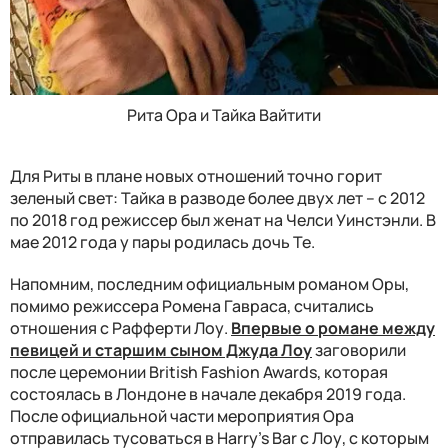
Рита Ора и Тайка Вайтити
Для Риты в плане новых отношений точно горит
зеленый свет: Тайка в разводе более двух лет – с 2012
по 2018 год режиссер был женат на
Челси Уинстэнли. В
мае 2012 года у пары родилась дочь Те.
Напомним, п
оследним официальным романом Оры,
помимо режиссера
Ромена Гавраса,
считались
отношения с Рафферти Лоу.
Впервые о романе между
певицей и старшим сыном Джуда Лоу
заговорили
после церемонии British Fashion Awards, которая
состоялась в Лондоне в начале декабря 2019 года.
После официальной части мероприятия Ора
отправилась тусоваться в Harry's Bar с Лоу, с которым