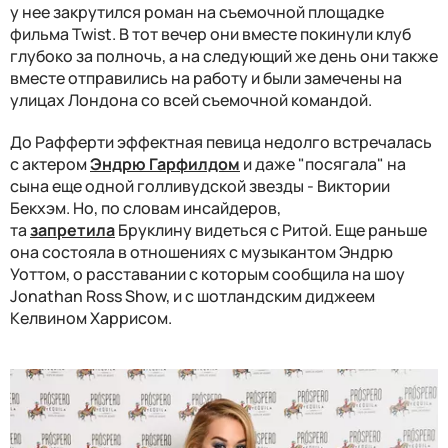
у нее закрутился роман на съемочной площадке
фильма Twist. В тот вечер они вместе покинули клуб
глубоко за полночь, а на следующий же день они также
вместе отправились на работу и были замечены на
улицах Лондона со всей съемочной командой.
До Рафферти эффектная певица недолго встречалась
с актером
Эндрю Гарфилдом
и даже "посягала" на
сына еще одной голливудской звезды - Виктории
Бекхэм. Но, по словам инсайдеров,
та
запретила
Бруклину видеться с Ритой. Еще раньше
она состояла в отношениях
с музыкантом Эндрю
Уоттом, о расставании с которым сообщила на шоу
Jonathan Ross Show, и с шотландским диджеем
Келвином Харрисом.