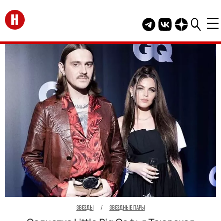
Перейти на главную
Telegram канал HEL
Группа HELLO В
Канал HELLO
ЗВЕЗДЫ
/
ЗВЕЗДНЫЕ ПАРЫ