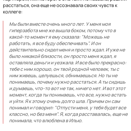
расстаться, она еще не осознавала своих чувств к
коллеге:
Мы были вместе очень много лет. У меня моя
гиперзабота мне же вышла боком, потому что в
какой-то момент я ему сказала: "Можешь не
работать, я все буду обеспечивать". И он
действительно сидел меня и просто ждал. И уже не
было никакой близости, он просто меня ждал, я
оставляла деньги и уезжала. И все было прекрасно:
тебе с ним хорошо, он твой родной человек, ты с
ним живешь, целуешься, обнимаешься. Но ты не
понимаешь, почему нужно расстаться. А ты сидишь
и думаешь, что-то вот не так, ничего нет. И вот этот
момент, когда ты понимаешь, что все, нужно встать
и уйти. Я к этому очень долго шла. Причем он сам
понимал и говорил: "Отпусти меня, у тебя будет все
классно, но без меня". Я, когда расставалась, еще не
понимала, что влюблена в Илью.