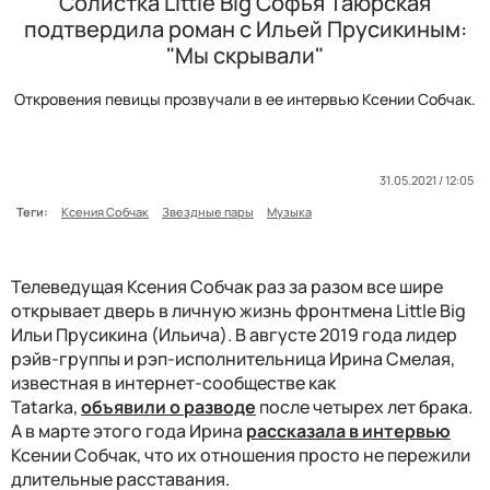
Солистка Little Big Софья Таюрская
подтвердила роман с Ильей Прусикиным:
"Мы скрывали"
Откровения певицы прозвучали в ее интервью Ксении Собчак.
31.05.2021 / 12:05
Теги:
Ксения Собчак
Звездные пары
Музыка
Телеведущая Ксения Собчак раз за разом все шире
открывает дверь в личную жизнь фронтмена Little Big
Ильи Прусикина (Ильича). В августе 2019 года лидер
рэйв-группы и рэп-исполнительница Ирина Смелая,
известная в интернет-сообществе как
Tatarka,
объявили о разводе
после четырех лет брака.
А в марте этого года Ирина
рассказала в интервью
Ксении Собчак, что их отношения просто не пережили
длительные расставания.