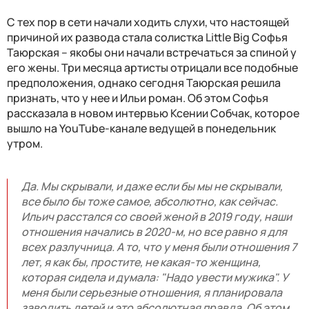
С тех пор в сети начали ходить слухи, что настоящей
причиной их развода стала солистка Little Big Софья
Таюрская – якобы они начали встречаться за спиной у
его жены. Три месяца артисты отрицали все подобные
предположения, однако сегодня Таюрская решила
признать, что у нее и Ильи роман. Об этом Софья
рассказала в новом интервью Ксении Собчак, которое
вышло на YouTube-канале ведущей в понедельник
утром.
Да. Мы скрывали, и даже если бы мы не скрывали,
все было бы тоже самое, абсолютно, как сейчас.
Ильич расстался со своей женой в 2019 году, наши
отношения начались в 2020-м, но все равно я для
всех разлучница. А то, что у меня были отношения 7
лет, я как бы, простите, не какая-то женщина,
которая сидела и думала: "Надо увести мужика". У
меня были серьезные отношения, я планировала
заводить детей и это абсолютная правда. Об этом