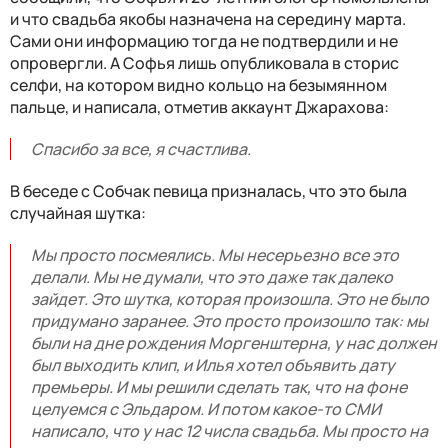
и что свадьба якобы назначена на середину марта.
Сами они информацию тогда не подтвердили и не
опровергли. А Софья лишь опубликовала в сторис
селфи, на котором видно кольцо на безымянном
пальце, и написала, отметив аккаунт Джарахова:
Спасибо за все, я счастлива.
В беседе с Собчак певица призналась, что это была
случайная шутка:
Мы просто посмеялись. Мы несерьезно все это
делали. Мы не думали, что это даже так далеко
зайдет. Это шутка, которая произошла. Это не было
придумано заранее. Это просто произошло так: мы
были на дне рождения Моргенштерна, у нас должен
был выходить клип, и Илья хотел объявить дату
премьеры. И мы решили сделать так, что на фоне
целуемся с Эльдаром. И потом какое-то СМИ
написало, что у нас 12 числа свадьба. Мы просто на