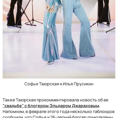
Софья Таюрская и Илья Прусикин
Также Таюрская прокомментировала новость об ее
"свадьбе" с блогером Эльдаром Джараховым
.
Напомним, в феврале этого года несколько таблоидов
сообщили, что Софья и 26-летний блогер помолвлены