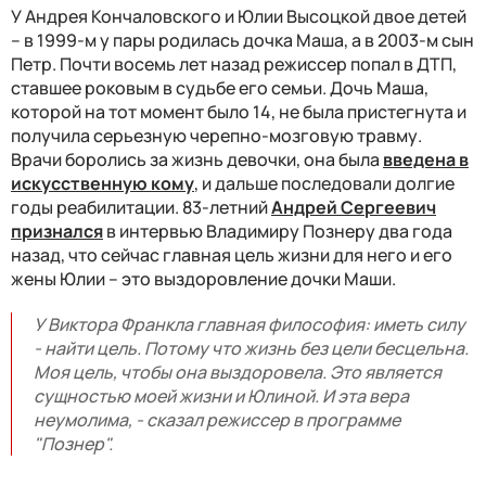
У Андрея Кончаловского и Юлии Высоцкой двое детей
– в 1999-м у пары родилась дочка Маша, а в 2003-м сын
Петр. Почти восемь лет назад режиссер попал в ДТП,
ставшее роковым в судьбе его семьи. Дочь Маша,
которой на тот момент было 14, не была пристегнута и
получила серьезную черепно-мозговую травму.
Врачи боролись за жизнь девочки, она была
введена в
искусственную кому
, и дальше последовали долгие
годы реабилитации. 83-летний
Андрей Сергеевич
признался
в интервью Владимиру Познеру два года
назад, что сейчас главная цель жизни для него и его
жены Юлии – это выздоровление дочки Маши.
У Виктора Франкла главная философия: иметь силу
- найти цель. Потому что жизнь без цели бесцельна.
Моя цель, чтобы она выздоровела. Это является
сущностью моей жизни и Юлиной. И эта вера
неумолима, - сказал режиссер в программе
"Познер".