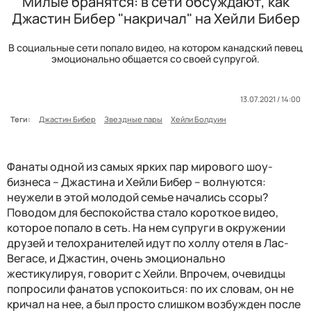
Милые бранятся: в сети обсуждают, как
Джастин Бибер "накричал" на Хейли Бибер
В социальные сети попало видео, на котором канадский певец
эмоционально общается со своей супругой.
13.07.2021 / 14:00
Теги:
Джастин Бибер
Звездные пары
Хейли Болдуин
Фанаты одной из самых ярких пар мирового шоу-
бизнеса – Джастина и Хейли Бибер – волнуются:
неужели в этой молодой семье начались ссоры?
Поводом для беспокойства стало короткое видео,
которое попало в сеть. На нем супруги в окружении
друзей и телохранителей идут по холлу отеля в Лас-
Вегасе, и Джастин, очень эмоционально
жестикулируя, говорит с Хейли. Впрочем, очевидцы
попросили фанатов успокоиться: по их словам, он не
кричал на нее, а был просто слишком возбужден после