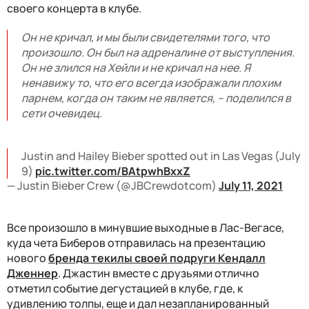
своего концерта в клубе.
Он не кричал, и мы были свидетелями того, что
произошло. Он был на адреналине от выступления.
Он не злился на Хейли и не кричал на нее. Я
ненавижу то, что его всегда изображали плохим
парнем, когда он таким не является, – поделился в
сети очевидец.
Justin and Hailey Bieber spotted out in Las Vegas (July
9)
pic.twitter.com/BAtpwhBxxZ
— Justin Bieber Crew (@JBCrewdotcom)
July 11, 2021
Все произошло в минувшие выходные в Лас-Вегасе,
куда чета Биберов отправилась на презентацию
нового
бренда текилы своей подруги Кендалл
Дженнер
. Джастин вместе с друзьями отлично
отметил событие дегустацией в клубе, где, к
удивлению толпы, еще и дал незапланированный