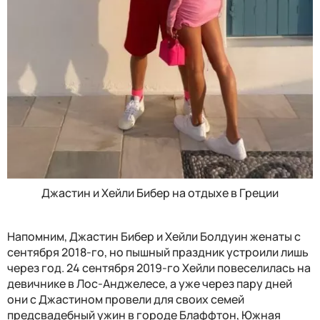
Джастин и Хейли Бибер на отдыхе в Греции
Напомним, Джастин Бибер и Хейли Болдуин женаты с
сентября 2018-го, но пышный праздник устроили лишь
через год. 24 сентября 2019-го Хейли повеселилась на
девичнике в Лос-Анджелесе, а уже через пару дней
они с Джастином провели для своих семей
предсвадебный ужин в городе Блаффтон, Южная