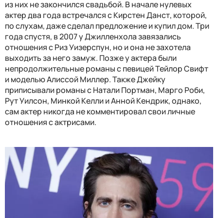
из них не закончился свадьбой. В начале нулевых
актер два года встречался с Кирстен Данст, которой,
по слухам, даже сделал предложение и купил дом. Три
года спустя, в 2007 у Джилленхола завязались
отношения с Риз Уизерспун, но и она не захотела
выходить за него замуж. Позже у актера были
непродолжительные романы с певицей Тейлор Свифт
и моделью Алиссой Миллер. Также Джейку
приписывали романы с Натали Портман, Марго Роби,
Рут Уилсон, Минкой Келли и Анной Кендрик, однако,
сам актер никогда не комментировал свои личные
отношения с актрисами.