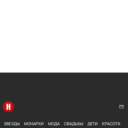
Перейти на главную
Нап
ЗВЕЗДЫ
МОНАРХИ
МОДА
СВАДЬБЫ
ДЕТИ
КРАСОТА