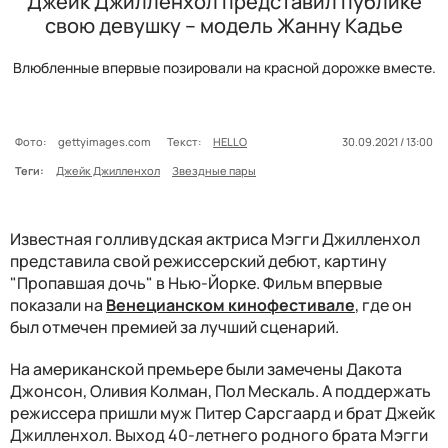
Джейк Джилленхол представил публике
свою девушку – модель Жанну Кадье
Влюбленные впервые позировали на красной дорожке вместе.
Фото:
gettyimages.com
Текст:
HELLO
30.09.2021 / 13:00
Теги:
Джейк Джилленхол
Звездные пары
Известная голливудская актриса Мэгги Джилленхол
представила свой режиссерский дебют, картину
"Пропавшая дочь" в Нью-Йорке. Фильм впервые
показали на
Венецианском кинофестивале
, где он
был отмечен премией за лучший сценарий.
На американской премьере были замечены Дакота
Джонсон, Оливия Колман, Пол Мескаль. А поддержать
режиссера пришли муж Питер Сарсгаард и брат Джейк
Джилленхол. Выход 40-летнего родного брата Мэгги