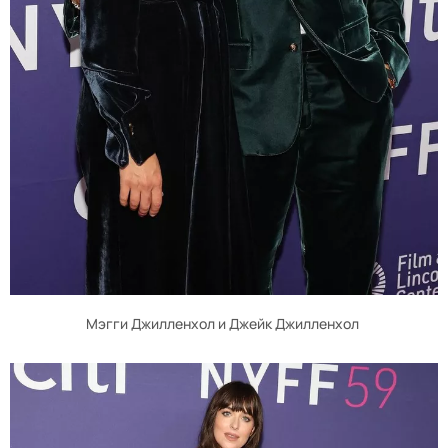
Мэгги Джилленхол и Джейк Джилленхол