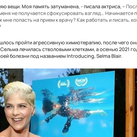
яю вещи. Моя память затуманена, - писала актриса, –
Пос
меня не получается сфокусировать взгляд… Начинается п
 мне попасть на прием к врачу? Как работать и писать, к
?
ишлось пройти агрессивную химиотерапию, после чего он
у Сельма лечилась стволовыми клетками, а осенью 2021 го
й болезни под названием Introducing, Selma Blair.