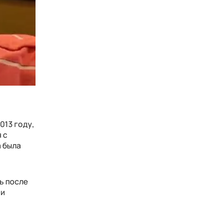
013 году,
 с
а была
ь после
ни