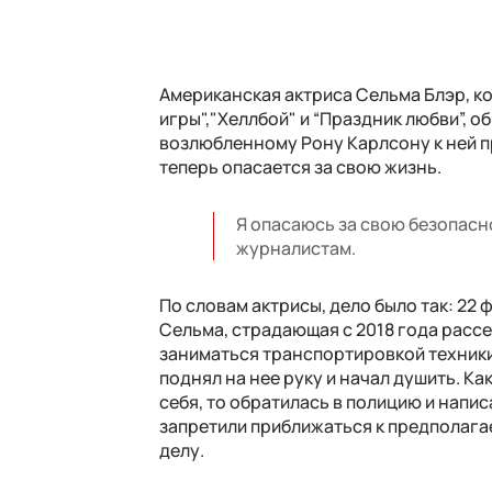
Американская актриса Сельма Блэр, к
игры","Хеллбой" и “Праздник любви”, о
возлюбленному Рону Карлсону к ней пр
теперь опасается за свою жизнь.
Я опасаюсь за свою безопасно
журналистам.
По словам актрисы, дело было так: 22 
Сельма, страдающая с 2018 года рассе
заниматься транспортировкой техники. 
поднял на нее руку и начал душить. Ка
себя, то обратилась в полицию и напи
запретили приближаться к предполагае
делу.