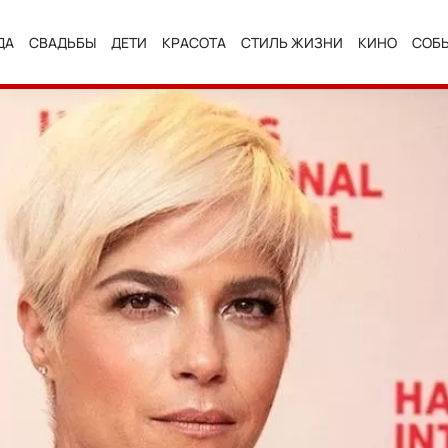
ДА
СВАДЬБЫ
ДЕТИ
КРАСОТА
СТИЛЬ ЖИЗНИ
КИНО
СОБ