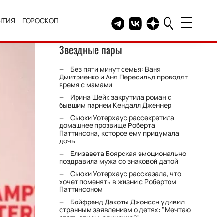
ЫТИЯ
ГОРОСКОП
Telegram канал HELLO
Группа HELLO Вконтакт
Канал HELLO в Дзе
Звездные пары
Без пяти минут семья: Ваня
Дмитриенко и Аня Пересильд проводят
время с мамами
Ирина Шейк закрутила роман с
бывшим парнем Кендалл Дженнер
Сьюки Уотерхаус рассекретила
домашнее прозвище Роберта
Паттинсона, которое ему придумала
дочь
Елизавета Боярская эмоционально
поздравила мужа со знаковой датой
Сьюки Уотерхаус рассказала, что
хочет поменять в жизни с Робертом
Паттинсоном
Бойфренд Дакоты Джонсон удивил
странным заявлением о детях: "Мечтаю