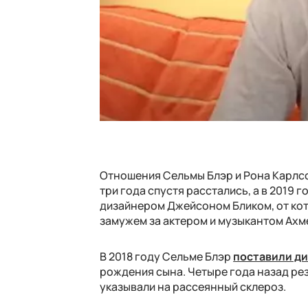
Отношения Сельмы Блэр и Рона Карлсон
три года спустя расстались, а в 2019 
дизайнером Джейсоном Бликом, от кото
замужем за актером и музыкантом Ахм
В 2018 году Сельме Блэр
поставили ди
рождения сына. Четыре года назад рез
указывали на рассеянный склероз.