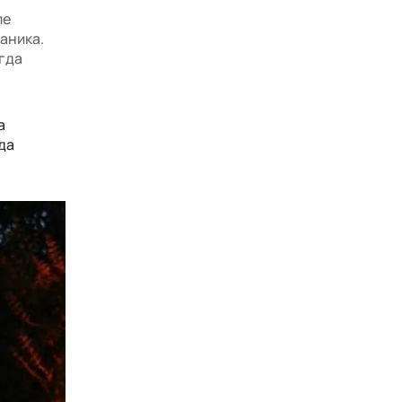
ле
аника.
огда
а
да