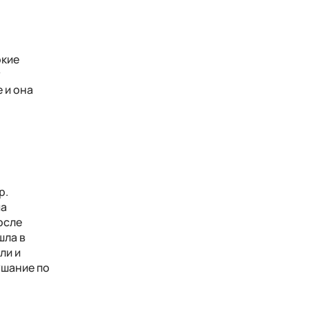
окие
у
 и она
р.
ма
осле
шла в
ли и
ушание по