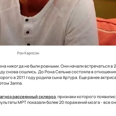
Рон Карлсон
а никогда не были ровными. Они начали встречаться в 2
году снова сошлись. До Рона Сельма состояла в отношения
рого в 2011 году родила сына Артура. Еще ранее актрис
етом Заппа.
агноз рассеянный склероз
, признаки которого появилис
ультаты МРТ показали более 20 поражений мозга - все о