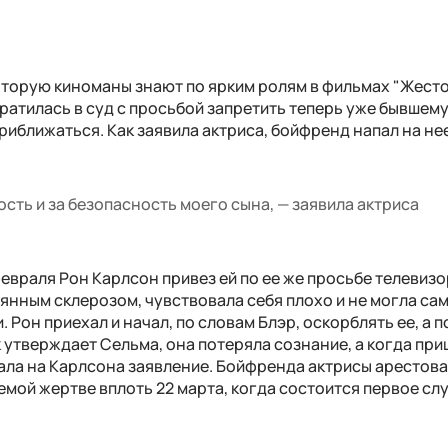
оторую киноманы знают по ярким ролям в фильмах "Жест
братилась в суд с просьбой запретить теперь уже бывшем
иближаться. Как заявила актриса, бойфренд напал на нее
сть и за безопасность моего сына, — заявила актриса
февраля Рон Карлсон привез ей по ее же просьбе телевизо
янным склерозом, чувствовала себя плохо и не могла са
Рон приехал и начал, по словам Блэр, оскорблять ее, а п
к утверждает Сельма, она потеряла сознание, а когда при
сала на Карлсона заявление. Бойфренда актрисы арестова
мой жертве вплоть 22 марта, когда состоится первое сл