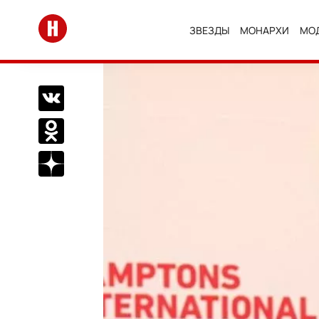
Перейти на главную
ЗВЕЗДЫ
МОНАРХИ
МО
Поделиться Вконтакте
Поделиться в Одноклассниках
Подписаться на нас в Дзен