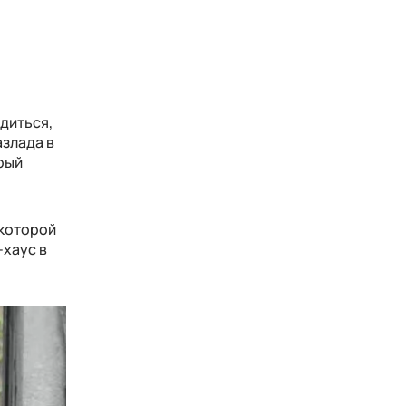
диться,
азлада в
орый
 которой
-хаус в