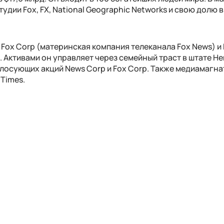
удии Fox, FX, National Geographic Networks и свою долю в
в Fox Corp (материнская компания телеканала Fox News) и
l). Активами он управляет через семейный траст в штате Не
лосующих акций News Corp и Fox Corp. Также медиамагна
Times.