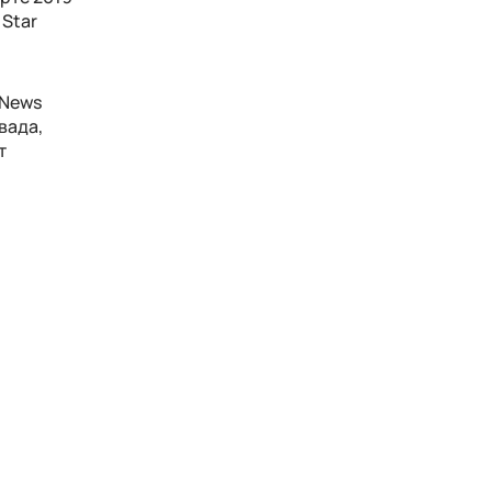
 Star
 News
вада,
т