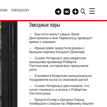
ЫТИЯ
ГОРОСКОП
Telegram канал HELLO
Группа HELLO Вконтакт
Канал HELLO в Дзе
Звездные пары
Без пяти минут семья: Ваня
Дмитриенко и Аня Пересильд проводят
время с мамами
Ирина Шейк закрутила роман с
бывшим парнем Кендалл Дженнер
Сьюки Уотерхаус рассекретила
домашнее прозвище Роберта
Паттинсона, которое ему придумала
дочь
Елизавета Боярская эмоционально
поздравила мужа со знаковой датой
Сьюки Уотерхаус рассказала, что
хочет поменять в жизни с Робертом
Паттинсоном
Брэдли Купер и Джиджи Хадид
пообедали с видом на Эйфелеву башню