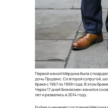
Первой женой Мёрдока была стюардесса
дочь Пруденс. Со второй супругой, ш
браке с 1967 по 1999 года. В этом бра
Через 17 дней бизнесмен женился сно
лет и развелись в 2014 году.
Forbes оценивает состояние Мёрдока в 