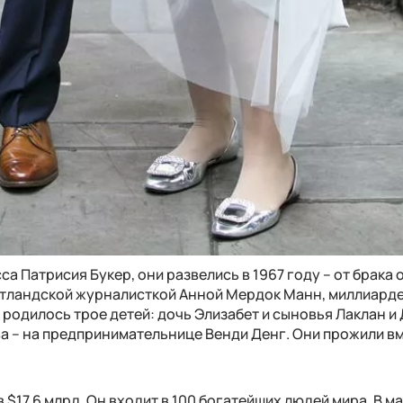
 Патрисия Букер, они развелись в 1967 году – от брака 
отландской журналисткой Анной Мердок Манн, миллиарде
ке родилось трое детей: дочь Элизабет и сыновья Лаклан и
ва – на предпринимательнице Венди Денг. Они прожили вм
$17,6 млрд. Он входит в 100 богатейших людей мира. В м