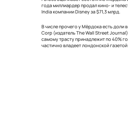
года миллиардер продал кино- и телест
India компании Disney за $71,3 млрд.
В числе прочего у Мёрдока есть доли 
Corp (издатель The Wall Street Journa
самому трасту принадлежит по 40% го
частично владеет лондонской газетой 