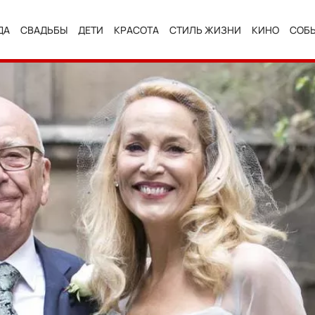
ДА
СВАДЬБЫ
ДЕТИ
КРАСОТА
СТИЛЬ ЖИЗНИ
КИНО
СОБ