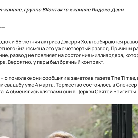
m-канале
,
группе ВКонтакте
и
канале Яндекс.Дзен
__
док и 65-летняя актриса Джерри Холл собираются разво
летнего бизнесмена это уже четвертый развод. Причины р
ние, развод не повлияет на состояние миллиардера, кот
ра. Вероятно, у пары был брачный контракт.
– о помолвке они сообщили в заметке в газете The Times,
али свадьбу уже 4 марта. Торжество состоялось в Спенсер
а. А обменялись клятвами они в Церкви Святой Бригитты
.