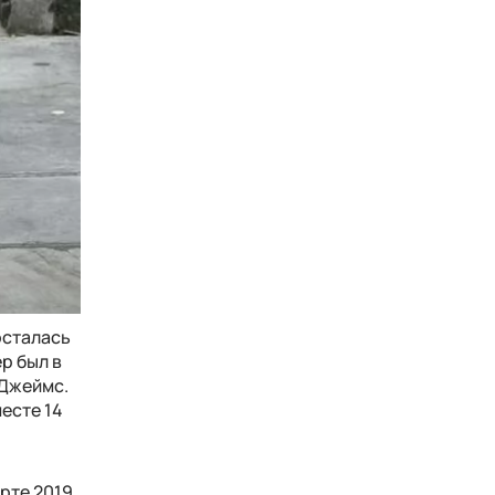
осталась
р был в
 Джеймс.
есте 14
арте 2019