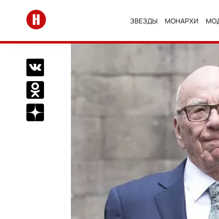
Перейти на главную
ЗВЕЗДЫ
МОНАРХИ
МО
Поделиться Вконтакте
Поделиться в Одноклассниках
Подписаться на нас в Дзен