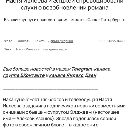
Настя Ивлеева и Элджей спровоцировали
слухи о возобновлении романа
Бывшие супруги проводят время вместе в Санкт-Петербурге.
Фото:
Соцсети
Текст:
Дарья Бухарина
06.09.2022 / 16:30
Теги:
Настя Ивлеева
Звездные пары
Еще больше новостей в нашем
Telegram-канале
,
группе ВКонтакте
и
канале Яндекс.Дзен
______________________________
Накануне 31-летняя блогер и телеведущая Настя
Ивлеева озадачила подписчиков новыми совместными
снимками с бывшим супругом
Элджеем
(настоящее
имя
—
Алексей Узенюк). Звезда поделилась серией
фото в своем личном блоге
—
в кадре они с