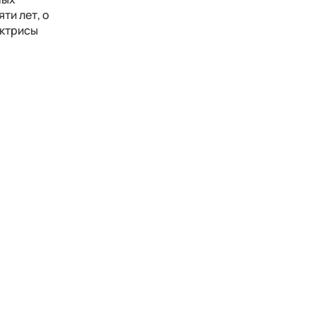
ти лет, о
актрисы