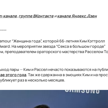
m-канале
,
группе ВКонтакте
и
канале Яндекс.Дзен
___
amour “Женщина года”, которой 66-летняя Ким Кэттролл
Award. На мероприятии звезда “Секса в большом городе”
ом, преподавателем ораторского мастерства Расселом Т
выход пары
—
Ким и Рассел нечасто показываются на публи
мае этого года
.
Так же сдержанна в эмоциях Ким и на про
убликует раз в несколько месяцев.