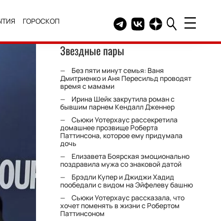
ЫТИЯ
ГОРОСКОП
Telegram канал HELLO
Группа HELLO Вконтакт
Канал HELLO в Дзе
Звездные пары
Без пяти минут семья: Ваня
Дмитриенко и Аня Пересильд проводят
время с мамами
Ирина Шейк закрутила роман с
бывшим парнем Кендалл Дженнер
Сьюки Уотерхаус рассекретила
домашнее прозвище Роберта
Паттинсона, которое ему придумала
дочь
Елизавета Боярская эмоционально
поздравила мужа со знаковой датой
Брэдли Купер и Джиджи Хадид
пообедали с видом на Эйфелеву башню
Сьюки Уотерхаус рассказала, что
хочет поменять в жизни с Робертом
Паттинсоном