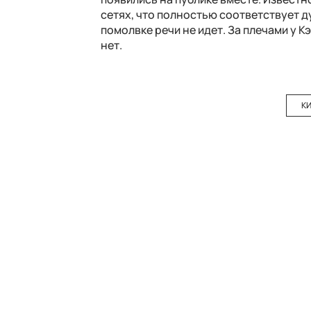
сетях, что полностью соответствует ду
помолвке речи не идет. За плечами у К
нет.
К