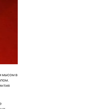
м мысом в
апом.
интия
е
ных