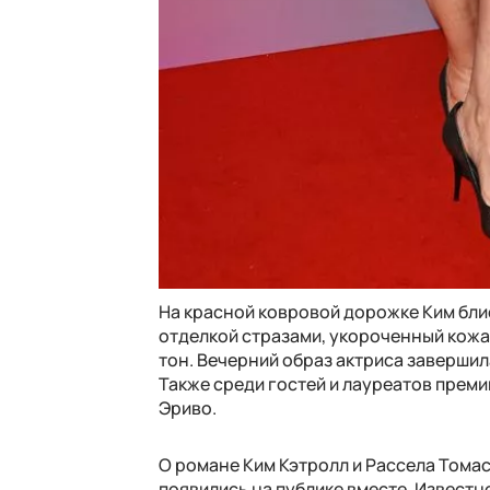
На красной ковровой дорожке Ким бли
отделкой стразами, укороченный кожан
тон. Вечерний образ актриса заверши
Также среди гостей и лауреатов преми
Эриво.
О романе Ким Кэтролл и Рассела Томас
появились на публике вместе. Известн