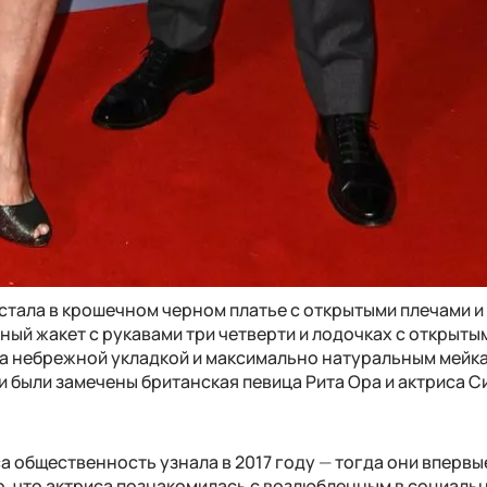
стала в крошечном черном платье с открытыми плечами и
ый жакет с рукавами три четверти и лодочках с открыты
ла небрежной укладкой и максимально натуральным мейк
и были замечены британская певица Рита Ора и актриса С
а общественность узнала в 2017 году
—
тогда они впервы
о, что актриса познакомилась с возлюбленным в социаль