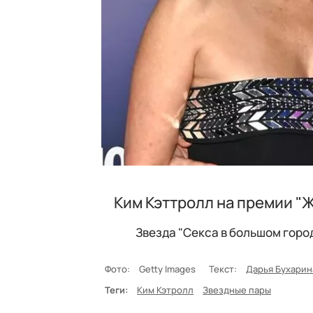
Ким Кэттролл на премии "
Звезда "Секса в большом горо
Фото:
Getty Images
Текст:
Дарья Бухарин
Теги:
Ким Кэтролл
Звездные пары