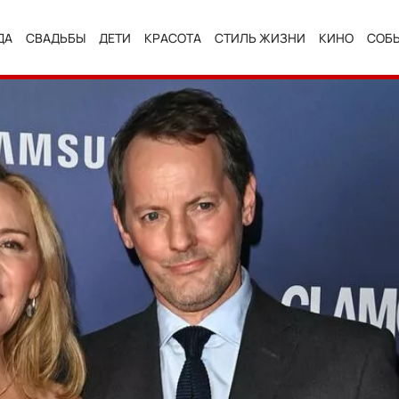
ДА
СВАДЬБЫ
ДЕТИ
КРАСОТА
СТИЛЬ ЖИЗНИ
КИНО
СОБ