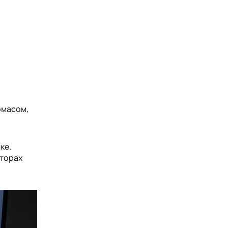
омасом,
ке.
сторах