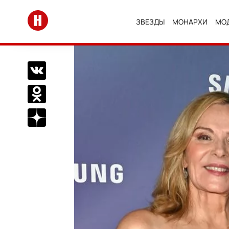
Перейти на главную
ЗВЕЗДЫ
МОНАРХИ
МО
Поделиться Вконтакте
Поделиться в Одноклассниках
Подписаться на нас в Дзен