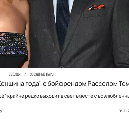
ЗВЕЗДЫ
/
ЗВЕЗДНЫЕ ПАРЫ
Женщина года" с бойфрендом Расселом То
де" крайне редко выходит в свет вместе с возлюбленн
а
09.11.