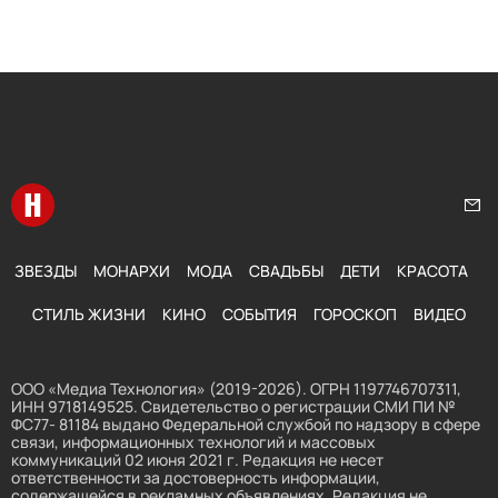
Перейти на главную
Нап
ЗВЕЗДЫ
МОНАРХИ
МОДА
СВАДЬБЫ
ДЕТИ
КРАСОТА
СТИЛЬ ЖИЗНИ
КИНО
СОБЫТИЯ
ГОРОСКОП
ВИДЕО
ООО «Медиа Технология» (2019-2026). ОГРН 1197746707311,
ИНН 9718149525. Свидетельство о регистрации СМИ ПИ №
ФС77- 81184 выдано Федеральной службой по надзору в сфере
связи, информационных технологий и массовых
коммуникаций 02 июня 2021 г. Редакция не несет
ответственности за достоверность информации,
содержащейся в рекламных объявлениях. Редакция не