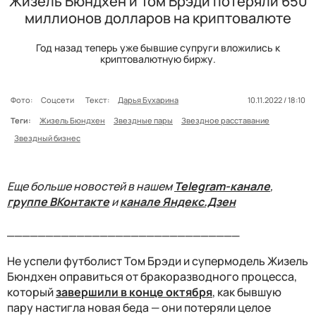
Жизель Бюндхен и Том Брэди потеряли 650
миллионов долларов на криптовалюте
Год назад теперь уже бывшие супруги вложились к
криптовалютную биржу.
Фото:
Соцсети
Текст:
Дарья Бухарина
10.11.2022 / 18:10
Теги:
Жизель Бюндхен
Звездные пары
Звездное расставание
Звездный бизнес
Еще больше новостей в нашем
Telegram-канале
,
группе ВКонтакте
и
канале Яндекс.Дзен
______________________________
Не успели футболист Том Брэди и супермодель Жизель
Бюндхен оправиться от бракоразводного процесса,
который
завершили в конце октября
, как бывшую
пару настигла новая беда
—
они потеряли целое