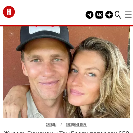
Перейти на главную
Telegram канал HEL
Группа HELLO В
Канал HELLO
ЗВЕЗДЫ
/
ЗВЕЗДНЫЕ ПАРЫ