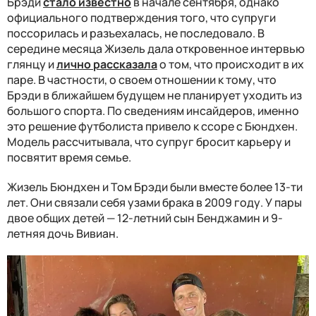
Брэди
стало известно
в начале сентября, однако
официального подтверждения того, что супруги
поссорилась и разъехалась, не последовало. В
середине месяца Жизель дала откровенное интервью
глянцу и
лично рассказала
о том, что происходит в их
паре. В частности, о своем отношении к тому, что
Брэди в ближайшем будущем не планирует уходить из
большого спорта. По сведениям инсайдеров, именно
это решение футболиста привело к ссоре с Бюндхен.
Модель рассчитывала, что супруг бросит карьеру и
посвятит время семье.
Жизель Бюндхен и Том Брэди были вместе более 13-ти
лет. Они связали себя узами брака в 2009 году. У пары
двое общих детей — 12-летний сын Бенджамин и 9-
летняя дочь Вивиан.