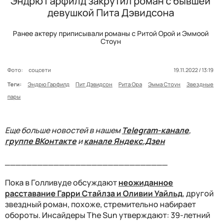
Эндрю Гарфилд закрутил роман с бывшей
девушкой Пита Дэвидсона
Ранее актеру приписывали романы с Ритой Орой и Эммоой
Стоун
Фото:
соцсети
19.11.2022 / 13:19
Теги:
Эндрю Гарфилд
Пит Дэвидсон
Рита Ора
Эмма Стоун
Звездные
пары
Еще больше новостей в нашем
Telegram-канале
,
группе ВКонтакте
и
канале Яндекс.Дзен
______________________________
Пока в Голливуде обсуждают
неожиданное
расставание Гарри Стайлза и Оливии Уайльд
, другой
звездный роман, похоже, стремительно набирает
обороты. Инсайдеры The Sun утверждают: 39-летний