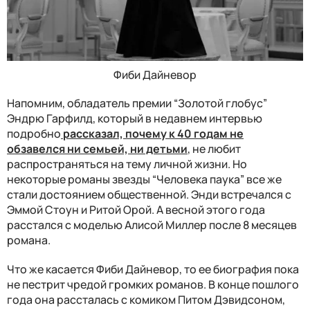
Фиби Дайневор
Напомним, обладатель премии “Золотой глобус”
Эндрю Гарфилд, который в недавнем интервью
подробно
рассказал, почему к 40 годам не
обзавелся ни семьей, ни детьми
, не любит
распространяться на тему личной жизни. Но
некоторые романы звезды “Человека паука” все же
стали достоянием общественной. Энди встречался с
Эммой Стоун и Ритой Орой. А весной этого года
расстался с моделью Алисой Миллер после 8 месяцев
романа.
Что же касается Фиби Дайневор, то ее биография пока
не пестрит чредой громких романов. В конце пошлого
года она рассталась с комиком Питом Дэвидсоном,