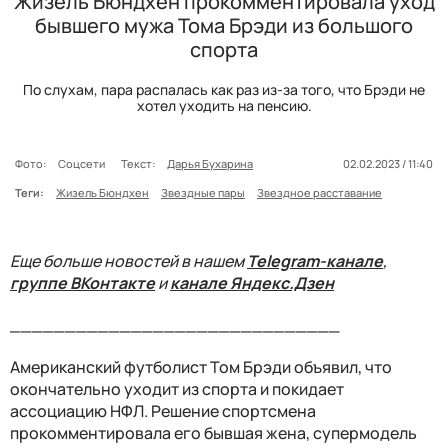
Жизель Бюндхен прокомментировала уход
бывшего мужа Тома Брэди из большого
спорта
По слухам, пара распалась как раз из-за того, что Брэди не
хотел уходить на пенсию.
Фото:
Соцсети
Текст:
Дарья Бухарина
02.02.2023 / 11:40
Теги:
Жизель Бюндхен
Звездные пары
Звездное расставание
Еще больше новостей в нашем
Telegram-канале
,
группе ВКонтакте
и
канале Яндекс.Дзен
______________________________
Американский футболист Том Брэди объявил, что
окончательно уходит из спорта и покидает
ассоциацию НФЛ. Решение спортсмена
прокомментировала его бывшая жена, супермодель