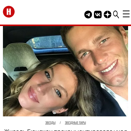
Перейти на главную
Telegram канал HEL
Группа HELLO В
Канал HELLO
ЗВЕЗДЫ
/
ЗВЕЗДНЫЕ ПАРЫ