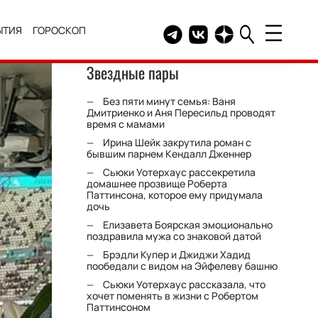
ЫТИЯ
ГОРОСКОП
Telegram канал HELLO
Группа HELLO Вконтакт
Канал HELLO в Дзе
Звездные пары
Без пяти минут семья: Ваня
Дмитриенко и Аня Пересильд проводят
время с мамами
Ирина Шейк закрутила роман с
бывшим парнем Кендалл Дженнер
Сьюки Уотерхаус рассекретила
домашнее прозвище Роберта
Паттинсона, которое ему придумала
дочь
Елизавета Боярская эмоционально
поздравила мужа со знаковой датой
Брэдли Купер и Джиджи Хадид
пообедали с видом на Эйфелеву башню
Сьюки Уотерхаус рассказала, что
хочет поменять в жизни с Робертом
Паттинсоном