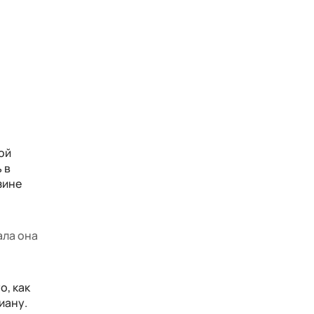
ой
 в
зине
ала она
о, как
иану.