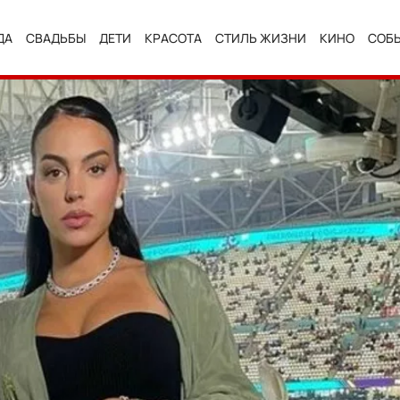
ДА
СВАДЬБЫ
ДЕТИ
КРАСОТА
СТИЛЬ ЖИЗНИ
КИНО
СОБ