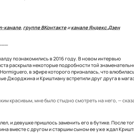
m-канале
,
группе ВКонтакте
и
канале Яндекс.Дзен
___
лду познакомились в 2016 году. В новом интервью
ста раскрыла некоторые подробности той знаменательн
 Hormiguero, в эфире которого призналась, что влюбилась
вые Джорджина и Криштиану встретили друг друга в мага
таким красивым, мне было стыдно смотреть на него, — сказ
л, и девушке пришлось заменить его в бутике. После тог
ина вместе с другом и старшим сыном ее уже ждал Кришт