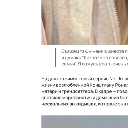
Скажем так, у меня в животе 
и думаю: "Как же мне повезло
семьи". Я ложусь спать очень
На днях стриминговый сервис Netflix 
жизни возлюбленной Криштиану Роналд
матери и трендсеттера. В кадре — пов
светские мероприятия и домашний быт
нескольких выкидышах
, которые она