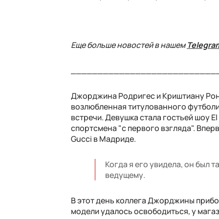
Еще больше новостей в нашем
Telegra
___________________________
Джорджина Родригес и Криштиану Рона
возлюбленная титулованного футболи
встречи. Девушка стала гостьей шоу El
спортсмена "с первого взгляда". Впер
Gucci в Мадриде.
Когда я его увидела, он был 
ведущему.
В этот день коллега Джорджины приболе
модели удалось освободиться, у магаз