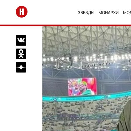
Перейти на главную
ЗВЕЗДЫ
МОНАРХИ
МО
Поделиться Вконтакте
Поделиться в Одноклассниках
Подписаться на нас в Дзен