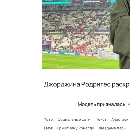
Джорджина Родригес раскр
Модель призналась, ч
Фото:
Социальные сети
Текст:
Анастаси
Теги:
Криштиану Роналду
Звездные пары