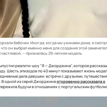
порхали бабочки. Иногда, когда мы ужинаем дома, я смотр
, что он выбрал именно меня для создания этой замечате
 счастливой, — призналась 29-летняя модель.
выпустил реалити-шоу "Я — Джорджина", которое рассказы
у. Шесть эпизодов по 40 минут показывают жизнь модел
седневные дела девушки: встречи с друзьями, путешествия
. В одной из серий Джорджина
откровенно рассказала о
 пережила будучи в отношениях с португальским футболи