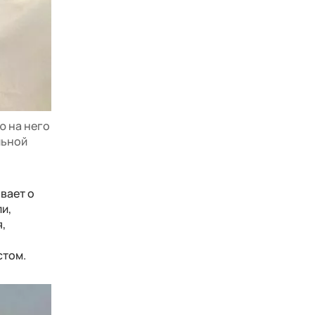
ю на него
льной
вает о
и,
,
стом.