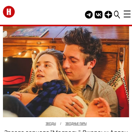
Перейти на главную
Telegram канал HEL
Группа HELLO В
Канал HELLO
ЗВЕЗДЫ
/
ЗВЕЗДНЫЕ ПАРЫ