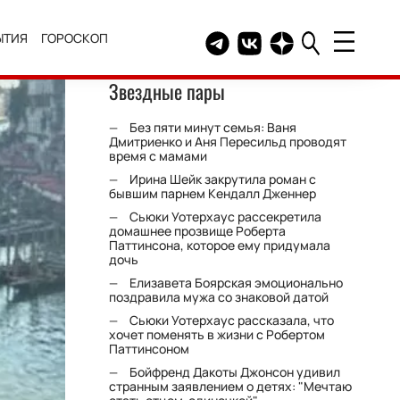
ЫТИЯ
ГОРОСКОП
Telegram канал HELLO
Группа HELLO Вконтакт
Канал HELLO в Дзе
Звездные пары
Без пяти минут семья: Ваня
Дмитриенко и Аня Пересильд проводят
время с мамами
Ирина Шейк закрутила роман с
бывшим парнем Кендалл Дженнер
Сьюки Уотерхаус рассекретила
домашнее прозвище Роберта
Паттинсона, которое ему придумала
дочь
Елизавета Боярская эмоционально
поздравила мужа со знаковой датой
Сьюки Уотерхаус рассказала, что
хочет поменять в жизни с Робертом
Паттинсоном
Бойфренд Дакоты Джонсон удивил
странным заявлением о детях: "Мечтаю