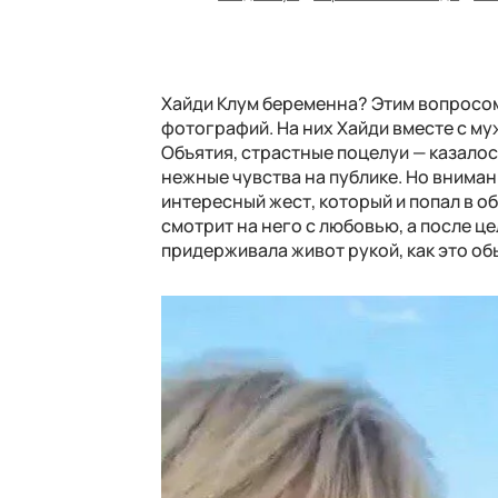
Хайди Клум беременна? Этим вопросо
фотографий. На них Хайди вместе с му
Объятия, страстные поцелуи — казалос
нежные чувства на публике. Но вниман
интересный жест, который и попал в о
смотрит на него с любовью, а после це
придерживала живот рукой, как это о