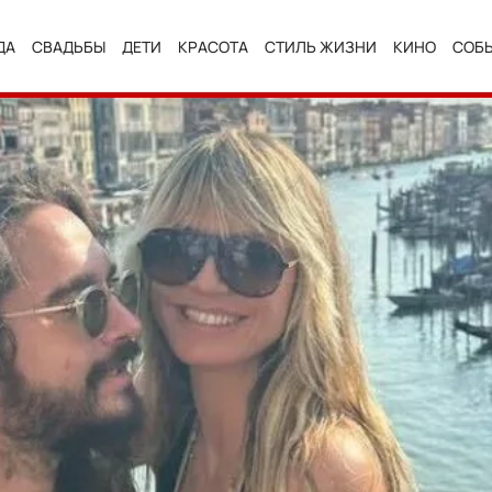
ДА
СВАДЬБЫ
ДЕТИ
КРАСОТА
СТИЛЬ ЖИЗНИ
КИНО
СОБ