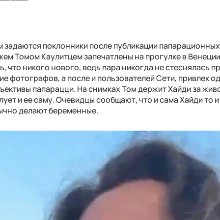
м задаются поклонники после публикации папарационны
жем Томом Каулитцем запечатлены на прогулке в Венеции
ь, что никого нового, ведь пара никогда не стеснялась п
ие фотографов, а после и пользователей Сети, привлек о
бъективы папарацци. На снимках Том держит Хайди за живо
лует и ее саму. Очевидцы сообщают, что и сама Хайди то и
бычно делают беременные.