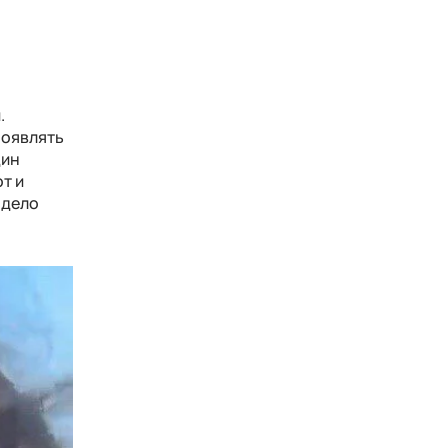
х
.
роявлять
дин
т и
 дело