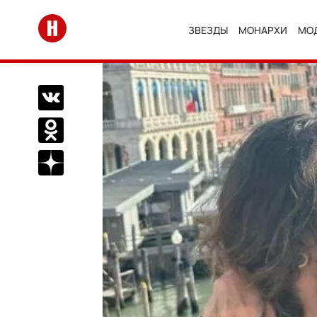
Перейти на главную
ЗВЕЗДЫ
МОНАРХИ
МО
Поделиться Вконтакте
Поделиться в Одноклассниках
Подписаться на нас в Дзен