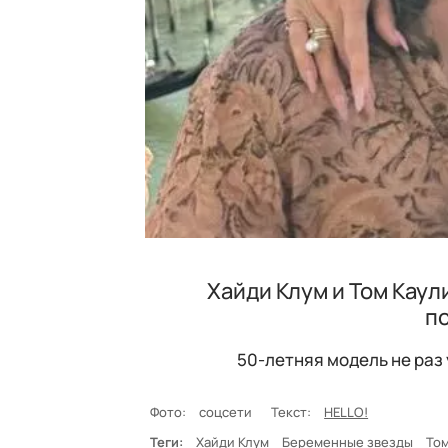
Хайди Клум и Том Кау
п
50-летняя модель не раз 
Фото:
соцсети
Текст:
HELLO!
Теги:
Хайди Клум
Беременные звезды
Том