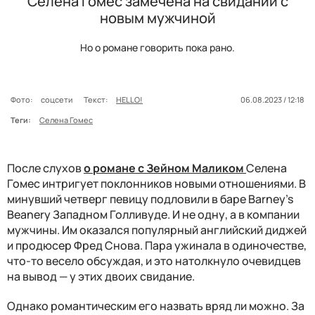
Селена Гомес замечена на свидании с
новым мужчиной
Но о романе говорить пока рано.
Фото:
соцсети
Текст:
HELLO!
06.08.2023 / 12:18
Теги:
Селена Гомес
После слухов
о романе с Зейном Маликом
Селена
Гомес интригует поклонников новыми отношениями. В
минувший четверг певицу подловили в баре Barney's
Beanery Западном Голливуде. И не одну, а в компании
мужчины. Им оказался популярный английский диджей
и продюсер Фред Снова. Пара ужинала в одиночестве,
что-то весело обсуждая, и это натолкнуло очевидцев
на вывод — у этих двоих свидание.
Однако романтическим его назвать вряд ли можно. За