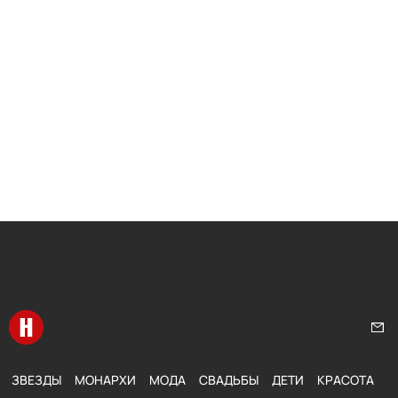
Перейти на главную
Нап
ЗВЕЗДЫ
МОНАРХИ
МОДА
СВАДЬБЫ
ДЕТИ
КРАСОТА