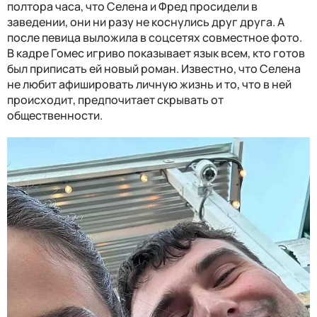
полтора часа, что Селена и Фред просидели в
заведении, они ни разу не коснулись друг друга. А
после певица выложила в соцсетях совместное фото.
В кадре Гомес игриво показывает язык всем, кто готов
был приписать ей новый роман. Известно, что Селена
не любит афишировать личную жизнь и то, что в ней
происходит, предпочитает скрывать от
общественности.