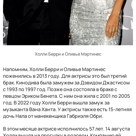
Холли Берри и Оливье Мартинес
Напомним, Холли Берри и Оливье Мартинес
поженились в 2013 году. Для актрисы это был третий
брак. Кинодива была замужем за Дэвидом Джастисом
с 1993 по 1997 год. Позже она состояла в браке с
певцом Эриком Бенета. С ним она жила с 2001 по 2005
год. В 2022 году Холли Берри вышла замуж за
музыканта Вана Ханта. У актрисы также есть 15-летняя
дочь Нала от манекенщика Габриэля Обри.
В этом месяце актрисе исполнилось 57 лет. 14 августа
Холли вышла на прогулку в розовом. Компанию ей