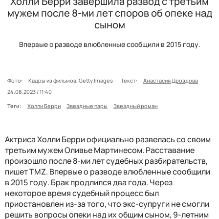
Холли Берри завершила развод с третьим
мужем после 8-ми лет споров об опеке над
сыном
Впервые о разводе влюбленные сообщили в 2015 году.
Фото:
Кадры из фильмов, Getty Images
Текст:
Анастасия Дроздова
24.08.2023 / 11:40
Теги:
Холли Берри
Звездные пары
Звездный роман
Актриса Холли Берри официально развелась со своим
третьим мужем Оливье Мартинесом. Расставание
произошло после 8-ми лет судебных разбирательств,
пишет TMZ. Впервые о разводе влюбленные сообщили
в 2015 году. Брак продлился два года. Через
некоторое время судебный процесс был
приостановлен из-за того, что экс-супруги не смогли
решить вопросы опеки над их общим сыном, 9-летним