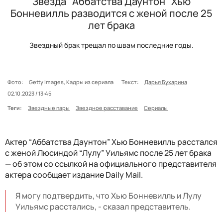
Звезда "Аббатства Даунтон" Хью
Бонневилль разводится с женой после 25
лет брака
Звездный брак трещал по швам последние годы.
Фото:
Getty Images, Кадры из сериала
Текст:
Дарья Бухарина
02.10.2023 / 13:45
Теги:
Звездные пары
Звездное расставание
Сериалы
Актер “Аббатства Даунтон” Хью Бонневилль расстался
с женой Люсиндой “Лулу” Уильямс после 25 лет брака
— об этом со ссылкой на официального представителя
актера сообщает издание Daily Mail.
Я могу подтвердить, что Хью Бонневилль и Лулу
Уильямс расстались, - сказал представитель.