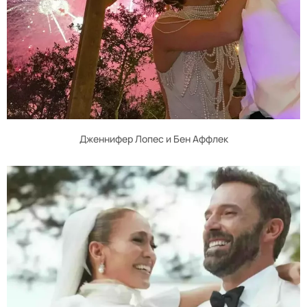
Дженнифер Лопес и Бен Аффлек