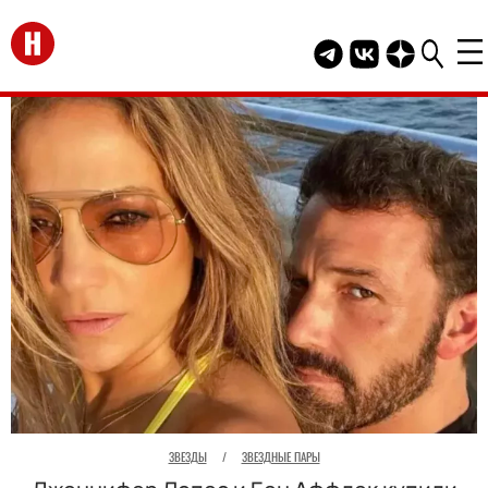
Перейти на главную
Telegram канал HEL
Группа HELLO В
Канал HELLO
ЗВЕЗДЫ
/
ЗВЕЗДНЫЕ ПАРЫ