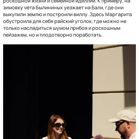
роскошной жизни и семейной идиллии. К примеру, на
зимовку чета Былининых уезжает на Бали, где они
выкупили землю и построили виллу. Здесь Маргарита
обустроила для себя райский уголок, где можно не
только насладиться шумом прибоя и роскошным
пейзажем, но и плодотворно поработать.