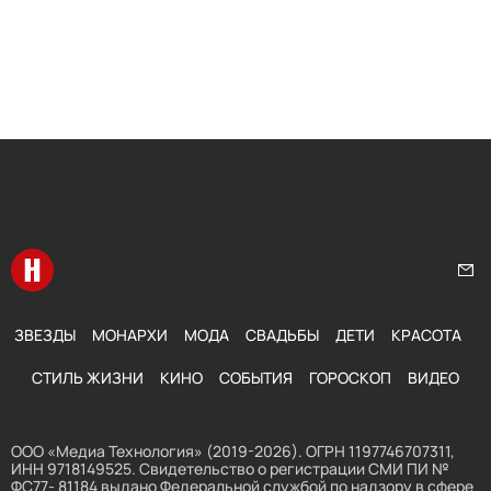
Перейти на главную
Нап
ЗВЕЗДЫ
МОНАРХИ
МОДА
СВАДЬБЫ
ДЕТИ
КРАСОТА
СТИЛЬ ЖИЗНИ
КИНО
СОБЫТИЯ
ГОРОСКОП
ВИДЕО
ООО «Медиа Технология» (2019-2026). ОГРН 1197746707311,
ИНН 9718149525. Свидетельство о регистрации СМИ ПИ №
ФС77- 81184 выдано Федеральной службой по надзору в сфере