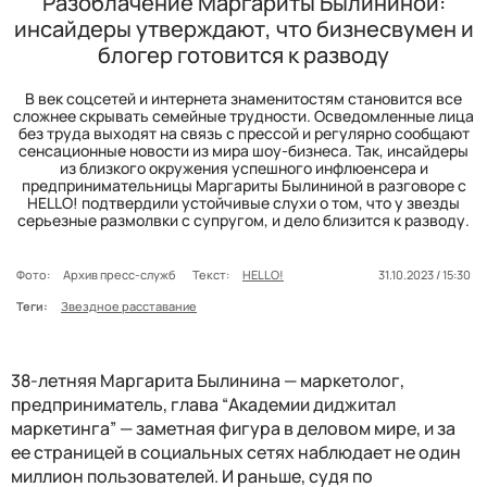
Разоблачение Маргариты Былининой:
инсайдеры утверждают, что бизнесвумен и
блогер готовится к разводу
В век соцсетей и интернета знаменитостям становится все
сложнее скрывать семейные трудности. Осведомленные лица
без труда выходят на связь с прессой и регулярно сообщают
сенсационные новости из мира шоу-бизнеса. Так, инсайдеры
из близкого окружения успешного инфлюенсера и
предпринимательницы Маргариты Былининой в разговоре с
HELLO! подтвердили устойчивые слухи о том, что у звезды
серьезные размолвки с супругом, и дело близится к разводу.
Фото:
Архив пресс-служб
Текст:
HELLO!
31.10.2023 / 15:30
Теги:
Звездное расставание
38-летняя Маргарита Былинина — маркетолог,
предприниматель, глава “Академии диджитал
маркетинга” — заметная фигура в деловом мире, и за
ее страницей в социальных сетях наблюдает не один
миллион пользователей. И раньше, судя по