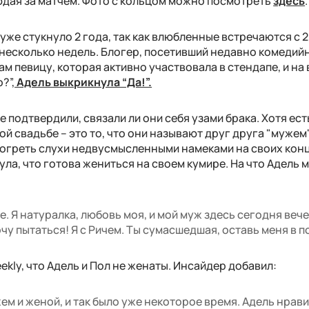
юдая за матчем. Фото с кольцом можно посмотреть
здесь
.
же стукнуло 2 года, так как влюбленные встречаются с 2
 несколько недель. Блогер, посетивший недавно комедий
ам певицу, которая активно участвовала в стендапе, и на
?”,
Адель выкрикнула “Да!”.
 подтвердили, связали ли они себя узами брака. Хотя ест
й свадьбе – это то, что они называют друг друга "мужем"
одогреть слухи недвусмысленными намеками на своих кон
ула, что готова жениться на своем кумире. На что Адель 
. Я натуралка, любовь моя, и мой муж здесь сегодня веч
очу пытаться! Я с Ричем. Ты сумасшедшая, оставь меня в п
kly, что Адель и Пол не женаты. Инсайдер добавил:
ем и женой, и так было уже некоторое время. Адель нрав