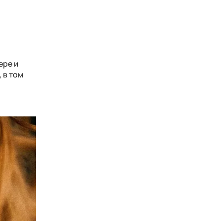
ере и
 в том