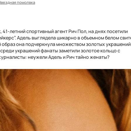
Звездная помолвка
, 41-летний спортивный агент Рич Пол, на днях посетили
йкерс”. Адель выглядела шикарно в объемном белом свит
 образ она подчеркнула множеством золотых украшений,
 среди украшений фанаты заметили золотое кольцо с
журналисты: неужели Адель и Рич тайно женаты?