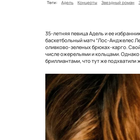
Теги:
Адель
Концерты
Звездный роман
35-летняя певица Адель и ее избранник
баскетбольный матч “Лос-Анджелес Ле
оливково-зеленых брюках-карго. Свой
числе ожерельями и кольцами. Однако
бриллиантами, что тут же подхватили 