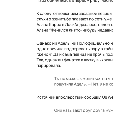
Пара обнималась в первом ряду, набл
К слову, отношениям звездной певицы у
слухи о женитьбе плавают по сети уже
Алана Карра в Лос-Анджелесе, видел т
Алана “Женился ли кто-нибудь недавно
Однако ни Адель, ни Пол официально не
одна причина подозревать пару в тайно
“женой”. Да и сама певица не прочь п
Так, однажды фанатка в шутку выкрикн
парировала:
Ты не можешь жениться на мне
пошутила Адель. — Нет, я не х
Источник впоследствии сообщил Us Wee
Они называют друг друга муж