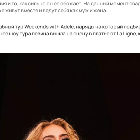
я и то, как сильно он ее обожает. На данный момент сва
е живут вместе и ведут себя как муж и жена.
бный тур Weekends with Adele, наряды на который подби
ее шоу тура певица вышла на сцену в платье от La Ligne,