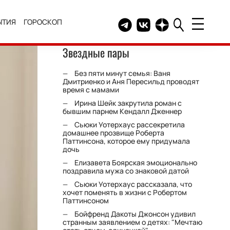
ЫТИЯ
ГОРОСКОП
Telegram канал HELLO
Группа HELLO Вконтакт
Канал HELLO в Дзе
Звездные пары
Без пяти минут семья: Ваня
Дмитриенко и Аня Пересильд проводят
время с мамами
Ирина Шейк закрутила роман с
бывшим парнем Кендалл Дженнер
Сьюки Уотерхаус рассекретила
домашнее прозвище Роберта
Паттинсона, которое ему придумала
дочь
Елизавета Боярская эмоционально
поздравила мужа со знаковой датой
Сьюки Уотерхаус рассказала, что
хочет поменять в жизни с Робертом
Паттинсоном
Бойфренд Дакоты Джонсон удивил
странным заявлением о детях: "Мечтаю