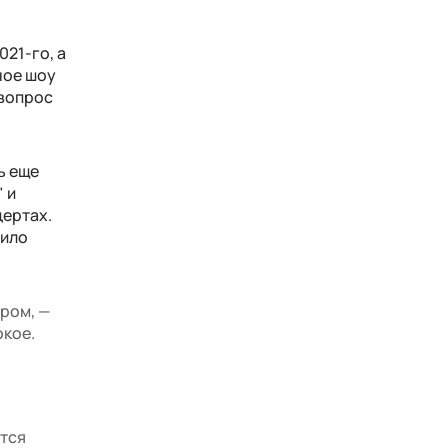
021-го, а
ное шоу
 вопрос
ь еще
 и
цертах.
мило
ером, —
окое.
ится