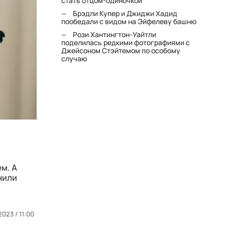
стать отцом-одиночкой"
Брэдли Купер и Джиджи Хадид
пообедали с видом на Эйфелеву башню
Рози Хантингтон-Уайтли
поделилась редкими фотографиями с
Джейсоном Стэйтемом по особому
случаю
м. А
нили
2023 / 11:00