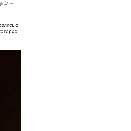
дьба —
рались с
 которое