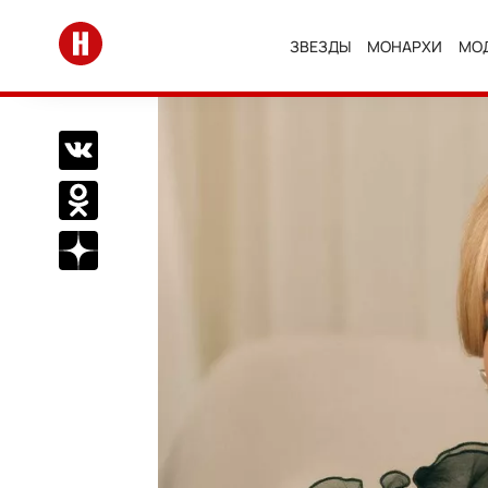
Перейти на главную
ЗВЕЗДЫ
МОНАРХИ
МО
Поделиться Вконтакте
Поделиться в Одноклассниках
Подписаться на нас в Дзен