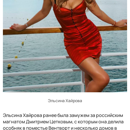
Эльсина Хайрова
Эльсина Хайрова ранее была замужем за российским
магнатом Дмитрием Цетковым, с которым она делила
особняк в поместье Вентворт и несколько домов в