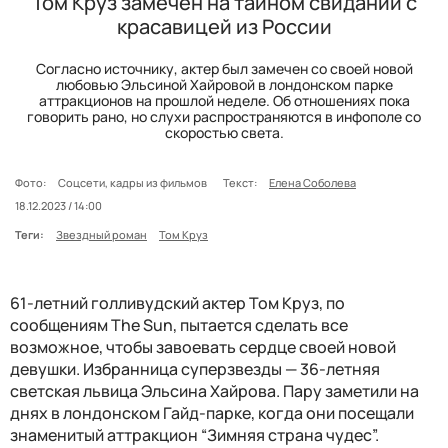
Том Круз замечен на тайном свидании с
красавицей из России
Согласно источнику, актер был замечен со своей новой
любовью Эльсиной Хайровой в лондонском парке
аттракционов на прошлой неделе. Об отношениях пока
говорить рано, но слухи распространяются в инфополе со
скоростью света.
Фото:
Соцсети, кадры из фильмов
Текст:
Елена Соболева
18.12.2023 / 14:00
Теги:
Звездный роман
Том Круз
61-летний голливудский актер Том Круз, по
сообщениям The Sun, пытается сделать все
возможное, чтобы завоевать сердце своей новой
девушки. Избранница суперзвезды — 36-летняя
светская львица Эльсина Хайрова. Пару заметили на
днях в лондонском Гайд-парке, когда они посещали
знаменитый аттракцион “Зимняя страна чудес”.