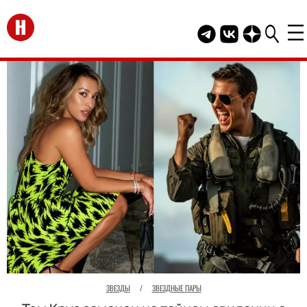
Перейти на главную
Telegram канал HEL
Группа HELLO В
Канал HELLO
ЗВЕЗДЫ
/
ЗВЕЗДНЫЕ ПАРЫ