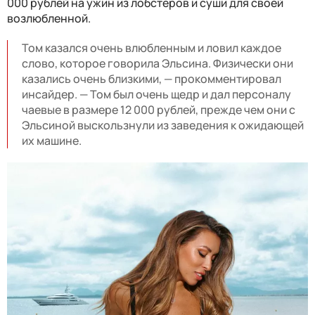
000 рублей на ужин из лобстеров и суши для своей
возлюбленной.
Том казался очень влюбленным и ловил каждое
слово, которое говорила Эльсина. Физически они
казались очень близкими, — прокомментировал
инсайдер. — Том был очень щедр и дал персоналу
чаевые в размере 12 000 рублей, прежде чем они с
Эльсиной выскользнули из заведения к ожидающей
их машине.