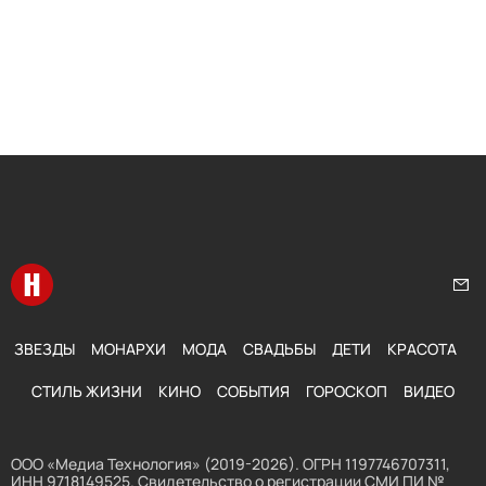
Перейти на главную
Нап
ЗВЕЗДЫ
МОНАРХИ
МОДА
СВАДЬБЫ
ДЕТИ
КРАСОТА
СТИЛЬ ЖИЗНИ
КИНО
СОБЫТИЯ
ГОРОСКОП
ВИДЕО
ООО «Медиа Технология» (2019-2026). ОГРН 1197746707311,
ИНН 9718149525. Свидетельство о регистрации СМИ ПИ №