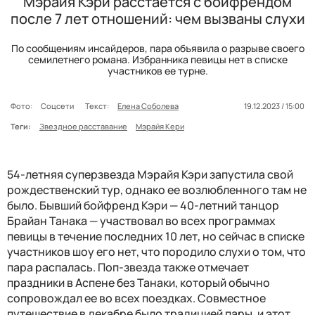
Мэрайя Кэри расстается с бойфрендом
после 7 лет отношений: чем вызваны слухи
По сообщениям инсайдеров, пара объявила о разрыве своего
семилетнего романа. Избранника певицы нет в списке
участников ее турне.
Фото:
Соцсети
Текст:
Елена Соболева
19.12.2023 / 15:00
Теги:
Звездное расставание
Мэрайя Кери
54-летняя суперзвезда Мэрайя Кэри запустила свой
рождественский тур, однако ее возлюбленного там не
было. Бывший бойфренд Кэри — 40-летний танцор
Брайан Танака — участвовал во всех программах
певицы в течение последних 10 лет, но сейчас в списке
участников шоу его нет, что породило слухи о том, что
пара распалась. Поп-звезда также отмечает
праздники в Аспене без Танаки, который обычно
сопровождал ее во всех поездках. Совместное
путешествие в декабре было традицией пары, и этот