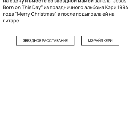
на сцену и вместе со звездной мамой
запела “Jesus
Born on This Day” из праздничного альбома Кэри 1994
года “Merry Christmas”, а после подыграла ей на
гитаре.
ЗВЕЗДНОЕ РАССТАВАНИЕ
МЭРАЙЯ КЕРИ