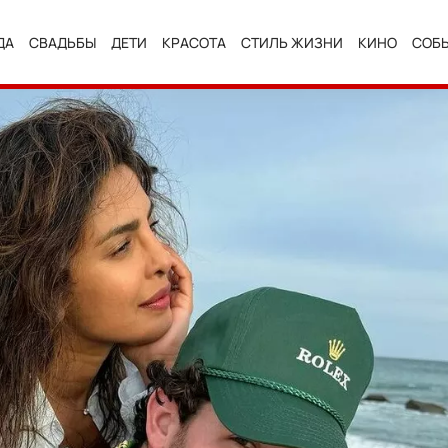
ДА
СВАДЬБЫ
ДЕТИ
КРАСОТА
СТИЛЬ ЖИЗНИ
КИНО
СОБ