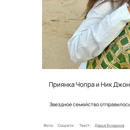
Приянка Чопра и Ник Джон
Звездное семейство отправилось
Фото:
Соцсети
Текст:
Дарья Бухарина