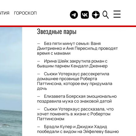
ЫТИЯ
ГОРОСКОП
Telegram канал HELLO
Группа HELLO Вконтакт
Канал HELLO в Дзе
Звездные пары
Без пяти минут семья: Ваня
Дмитриенко и Аня Пересильд проводят
время с мамами
Ирина Шейк закрутила роман с
бывшим парнем Кендалл Дженнер
Сьюки Уотерхаус рассекретила
домашнее прозвище Роберта
Паттинсона, которое ему придумала
дочь
Елизавета Боярская эмоционально
поздравила мужа со знаковой датой
Сьюки Уотерхаус рассказала, что
хочет поменять в жизни с Робертом
Паттинсоном
Брэдли Купер и Джиджи Хадид
пообедали с видом на Эйфелеву башню