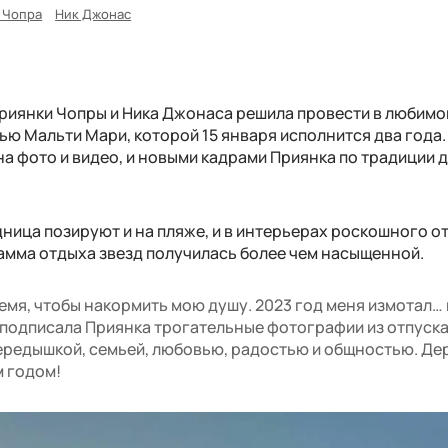
 Чопра
Ник Джонас
риянки Чопры и Ника Джонаса решила провести в любимо
ью Мальти Мари, которой 15 января исполнится два года.
 фото и видео, и новыми кадрами Приянка по традиции д
дница позируют и на пляже, и в интерьерах роскошного от
рамма отдыха звезд получилась более чем насыщенной.
мя, чтобы накормить мою душу. 2023 год меня измотал…
 - подписала Приянка трогательные фотографии из отпуска.
ередышкой, семьей, любовью, радостью и общностью. Де
м годом!