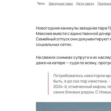
Теги:
Звездные пары
Дети звезд
Приянка
Новогодние каникулы звездная пара П
Мексике вместе с единственной дочер
Семейный отпуск они документируют на
социальных сетях.
На свежих снимках супруги и их насле
даже на катере — судя по всему, прог
Потребовалось некоторое вре
быть, я до сих пор измотана,
2024-й, отмеченный миром, п
своих близких рядом. С Новы