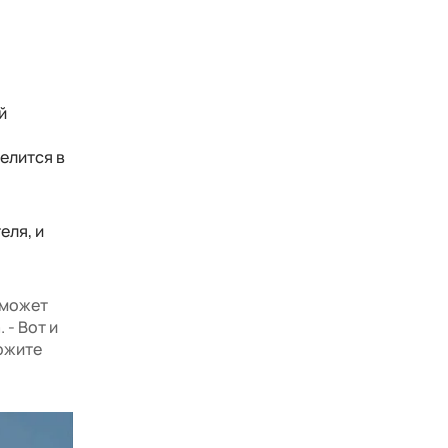
й
елится в
еля, и
 может
 - Вот и
ржите