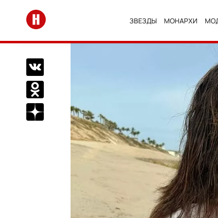
Перейти на главную
ЗВЕЗДЫ
МОНАРХИ
МО
Поделиться Вконтакте
Поделиться в Одноклассниках
Подписаться на нас в Дзен