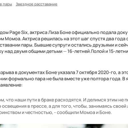
е пары
Звездное расставание
ом Page Six, актриса Лиза Боне официально подала док
 Момоа. Актриса решилась на этот шаг спустя два года 
ставании пары. Бывшие супруги остались друзьями и сей
у над двумя общими детьми
—
16-летней Лолой и 15-летн
зрыва в документах Боне указала 7 октября 2020-го, а это
нии формально пара не была вместе уже полтора года. В 
заявление:
м, что наши пути в браке расходятся. И делимся этим не 
о освещения в прессе, а для того, чтобы, занимаясь своей
тоинством и честностью, - сообщили Момоа и Боне.