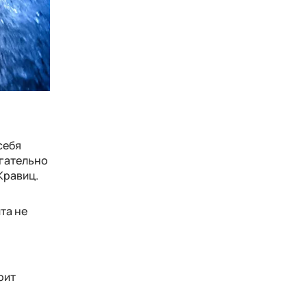
себя
огательно
Кравиц.
та не
оит