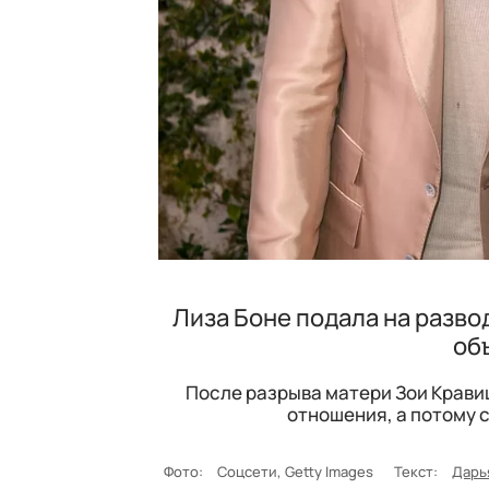
Лиза Боне подала на разво
об
После разрыва матери Зои Крави
отношения, а потому 
Фото:
Соцсети, Getty Images
Текст:
Дарь