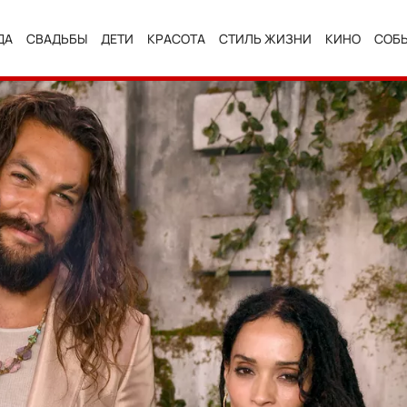
ДА
СВАДЬБЫ
ДЕТИ
КРАСОТА
СТИЛЬ ЖИЗНИ
КИНО
СОБ