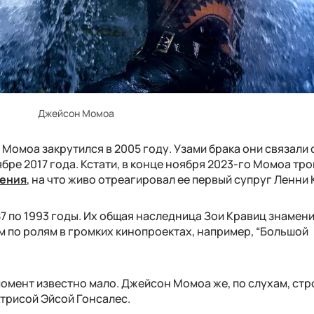
Джейсон Момоа
омоа закрутился в 2005 году. Узами брака они связали 
ябре 2017 года. Кстати, в конце ноября 2023-го Момоа тр
дения
, на что живо отреагировал ее первый супруг Ленни 
87 по 1993 годы. Их общая наследница Зои Кравиц знамени
м по ролям в громких кинопроектах, например, “Большой
омент известно мало. Джейсон Момоа же, по слухам, стр
трисой Эйсой Гонсалес.