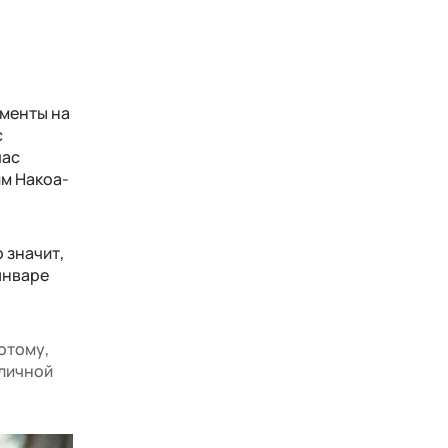
ументы на
с
час
им Накоа-
 значит,
январе
потому,
 личной