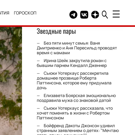
ЫТИЯ
ГОРОСКОП
Telegram канал HELLO
Группа HELLO Вконтакт
Канал HELLO в Дзе
Звездные пары
Без пяти минут семья: Ваня
Дмитриенко и Аня Пересильд проводят
время с мамами
Ирина Шейк закрутила роман с
бывшим парнем Кендалл Дженнер
Сьюки Уотерхаус рассекретила
домашнее прозвище Роберта
Паттинсона, которое ему придумала
дочь
Елизавета Боярская эмоционально
поздравила мужа со знаковой датой
Сьюки Уотерхаус рассказала, что
хочет поменять в жизни с Робертом
Паттинсоном
Бойфренд Дакоты Джонсон удивил
странным заявлением о детях: "Мечтаю