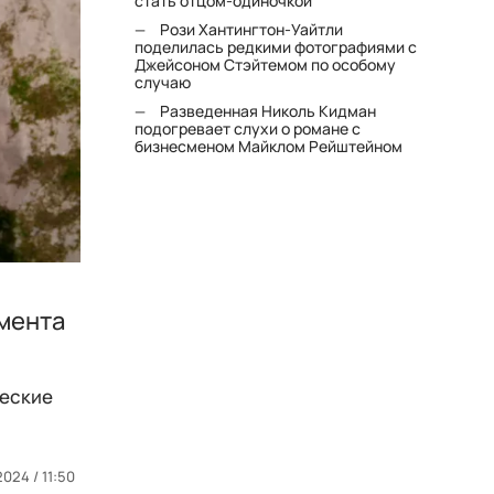
стать отцом-одиночкой"
Рози Хантингтон-Уайтли
поделилась редкими фотографиями с
Джейсоном Стэйтемом по особому
случаю
Разведенная Николь Кидман
подогревает слухи о романе с
бизнесменом Майклом Рейштейном
омента
жеские
2024 / 11:50