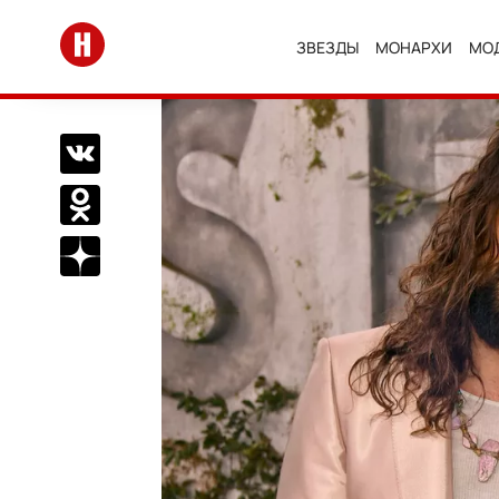
Перейти на главную
ЗВЕЗДЫ
МОНАРХИ
МО
Поделиться Вконтакте
Поделиться в Одноклассниках
Подписаться на нас в Дзен