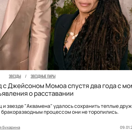
ЗВЕЗДЫ
/
ЗВЕЗДНЫЕ ПАРЫ
д с Джейсоном Момоа спустя два года с м
ъявления о расставании
ц и звезде "Аквамена" удалось сохранить теплые дру
с бракоразводным процессом они не торопились.
я Бухарина
09.01.