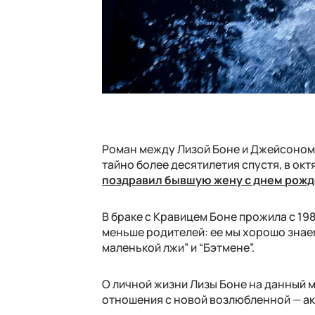
Роман между Лизой Боне и Джейсоном М
тайно более десятилетия спустя, в окт
поздравил бывшую жену с днем рож
В браке с Кравицем Боне прожила с 19
меньше родителей: ее мы хорошо знае
маленькой лжи” и “Бэтмене”.
О личной жизни Лизы Боне на данный м
отношения с новой возлюбленной
—
ак