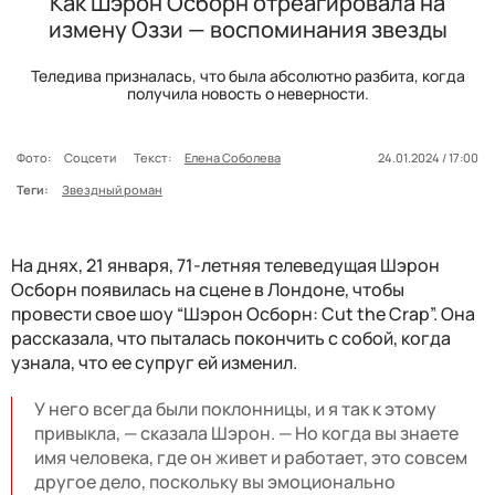
Как Шэрон Осборн отреагировала на
измену Оззи — воспоминания звезды
Теледива призналась, что была абсолютно разбита, когда
получила новость о неверности.
Фото:
Соцсети
Текст:
Елена Соболева
24.01.2024 / 17:00
Теги:
Звездный роман
На днях, 21 января, 71-летняя телеведущая Шэрон
Осборн появилась на сцене в Лондоне, чтобы
провести свое шоу “Шэрон Осборн: Cut the Crap”. Она
рассказала, что пыталась покончить с собой, когда
узнала, что ее супруг ей изменил.
У него всегда были поклонницы, и я так к этому
привыкла, — сказала Шэрон. — Но когда вы знаете
имя человека, где он живет и работает, это совсем
другое дело, поскольку вы эмоционально