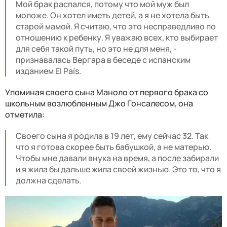
Мой брак распался, потому что мой муж был
моложе. Он хотел иметь детей, а я не хотела быть
старой мамой. Я считаю, что это несправедливо по
отношению к ребенку. Я уважаю всех, кто выбирает
для себя такой путь, но это не для меня, -
признавалась Вергара в беседе с испанским
изданием El País.
Упоминая своего сына Маноло от первого брака со
школьным возлюбленным Джо Гонсалесом, она
отметила:
Своего сына я родила в 19 лет, ему сейчас 32. Так
что я готова скорее быть бабушкой, а не матерью.
Чтобы мне давали внука на время, а после забирали
и я жила бы дальше жила своей жизнью. Это то, что я
должна сделать.