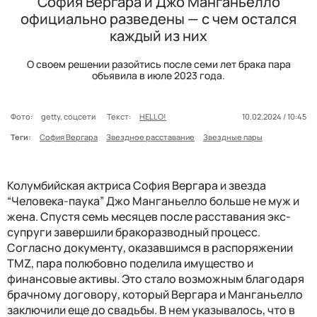
София Вергара и Джо Манганьелло
официально разведены — с чем остался
каждый из них
О своем решении разойтись после семи лет брака пара
объявила в июле 2023 года.
Фото:
getty, соцсети
Текст:
HELLO!
10.02.2024 / 10:45
Теги:
София Вергара
Звездное расставание
Звездные пары
Колумбийская актриса София Вергара и звезда
“Человека-паука” Джо Манганьелло больше не муж и
жена. Спустя семь месяцев после расставания экс-
супруги завершили бракоразводный процесс.
Согласно документу, оказавшимся в распоряжении
TMZ, пара полюбовно поделила имущество и
финансовые активы. Это стало возможным благодаря
брачному договору, который Вергара и Манганьелло
заключили еще до свадьбы. В нем указывалось, что в