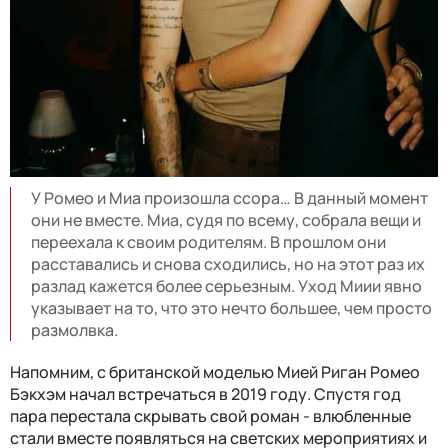
У Ромео и Миа произошла ссора… В данный момент
они не вместе. Миа, судя по всему, собрала вещи и
переехала к своим родителям. В прошлом они
расставались и снова сходились, но на этот раз их
разлад кажется более серьезным. Уход Миии явно
указывает на то, что это нечто большее, чем просто
размолвка.
Напомним, с британской моделью Мией Риган Ромео
Бэкхэм начал встречаться в 2019 году. Спустя год
пара перестала скрывать свой роман - влюбленные
стали вместе появляться на светских мероприятиях и