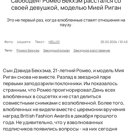
Свободен: Ромео Бекхэм расстался со
своей девушкой, моделью Мией Риган
Это не первый раз, когда влюбленные ставят отношения на
паузу.
Фото:
соцсети
Текст:
HELLO!
25.02.2024 / 10:45
Теги:
Ромео Бекхэм
Звездный роман
Звездное расставание
Сын Дэвида Бекхэма, 21-летний Ромео, и модель Мия
Риган снова не вместе. Разлад в звездной паре
первыми заподозрили поклонники. Им показалось
странным, что Ромео проигнорировал День всех
влюбленных в соцсетях и не стал делиться
совместными снимками с возлюбленной. Более того,
влюбленных не видели вместе с церемонии вручения
наград British Fashion Awards в декабря прошлого
года. Не удивительно, что у взволнованных
подписчиков появились вопросы - на них сегодня