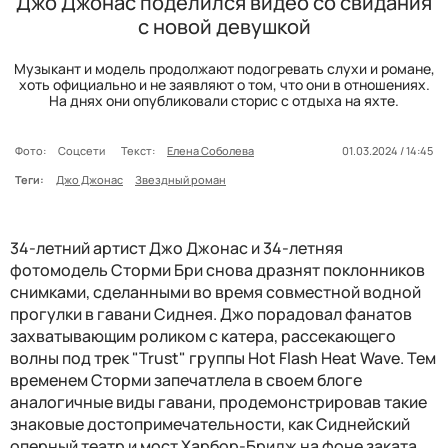
Джо Джонас поделился видео со свидания
с новой девушкой
Музыкант и модель продолжают подогревать слухи и романе,
хоть официально и не заявляют о том, что они в отношениях.
На днях они опубликовали сторис с отдыха на яхте.
Фото:
Соцсети
Текст:
Елена Соболева
01.03.2024 / 14:45
Теги:
Джо Джонас
Звездный роман
34-летний артист Джо Джонас и 34-летняя
фотомодель Сторми Бри снова дразнят поклонников
снимками, сделанными во время совместной водной
прогулки в гавани Сиднея. Джо порадовал фанатов
захватывающим роликом с катера, рассекающего
волны под трек "Trust" группы Hot Flash Heat Wave. Тем
временем Сторми запечатлела в своем блоге
аналогичные виды гавани, продемонстрировав такие
знаковые достопримечательности, как Сиднейский
оперный театр и мост Харбор-Бридж на фоне заката.