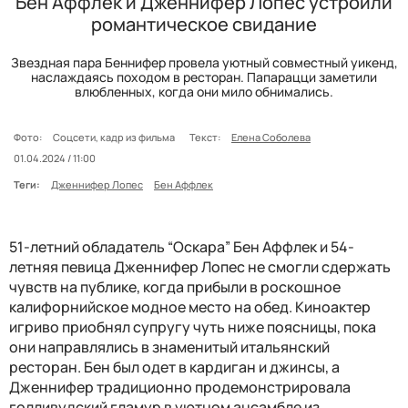
Бен Аффлек и Дженнифер Лопес устроили
романтическое свидание
Звездная пара Беннифер провела уютный совместный уикенд,
наслаждаясь походом в ресторан. Папарацци заметили
влюбленных, когда они мило обнимались.
Фото:
Соцсети, кадр из фильма
Текст:
Елена Соболева
01.04.2024 / 11:00
Теги:
Дженнифер Лопес
Бен Аффлек
51-летний обладатель “Оскара” Бен Аффлек и 54-
летняя певица Дженнифер Лопес не смогли сдержать
чувств на публике, когда прибыли в роскошное
калифорнийское модное место на обед. Киноактер
игриво приобнял супругу чуть ниже поясницы, пока
они направлялись в знаменитый итальянский
ресторан. Бен был одет в кардиган и джинсы, а
Дженнифер традиционно продемонстрировала
голливудский гламур в уютном ансамбле из