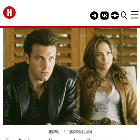
Перейти на главную
Telegram канал HEL
Группа HELLO В
Канал HELLO
ЗВЕЗДЫ
/
ЗВЕЗДНЫЕ ПАРЫ