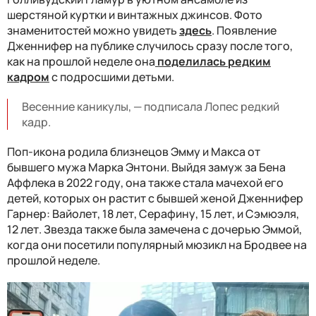
шерстяной куртки и винтажных джинсов. Фото
знаменитостей можно увидеть
здесь
. Появление
Дженнифер на публике случилось сразу после того,
как на прошлой неделе она
поделилась редким
кадром
с подросшими детьми.
Весенние каникулы, — подписала Лопес редкий
кадр.
Поп-икона родила близнецов Эмму и Макса от
бывшего мужа Марка Энтони. Выйдя замуж за Бена
Аффлека в 2022 году, она также стала мачехой его
детей, которых он растит c бывшей женой Дженнифер
Гарнер: Вайолет, 18 лет, Серафину, 15 лет, и Сэмюэля,
12 лет. Звезда также была замечена с дочерью Эммой,
когда они посетили популярный мюзикл на Бродвее на
прошлой неделе.