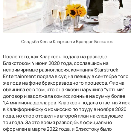
Свадьба Келли Кларксон и Брэндон Блэксток
После того, как Кларксон подала на развод с
Блэкстоком 4 июня 2020 года, сославшись на
непримиримые разногласия, компания Starstruck
Entertainment подала в суд на певицу в сентябре того
же года на фоне бракоразводного процесса. Фирма
обвинила ее в том, что она якобы нарушила “устный”
договор и задолжала комиссионные на сумму более
1,4 миллиона долларов. Кларксон подала ответный иск
в Калифорнийскую комиссию по труду в ноябре 2020
года, но спор отошел на второй план на следующие
три года. За это время развод был официально
оформлен в марте 2022 года, и Блэкстоку было