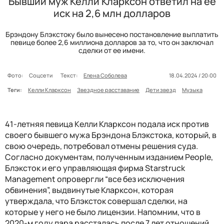
Бывший муж Келли Кларксон ответил на ее
иск на 2,6 млн долларов
Брэндону Блэкстоку было вынесено постановление выплатить
певице более 2,6 миллиона долларов за то, что он заключал
сделки от ее имени.
Фото:
Соцсети
Текст:
Елена Соболева
18.04.2024 / 20:00
Теги:
Келли Кларксон
Звездное расставание
Дети звезд
Музыка
41-летняя певица Келли Кларксон подала иск против
своего бывшего мужа Брэндона Блэкстока, который, в
свою очередь, потребовал отмены решения суда.
Согласно документам, полученным изданием People,
Блэксток и его управляющая фирма Starstruck
Management опровергли “все без исключения
обвинения”, выдвинутые Кларксон, которая
утверждала, что Блэксток совершал сделки, на
которые у него не было лицензии. Напомним, что в
2020-м году пара рассталась после 7 лет отношений,