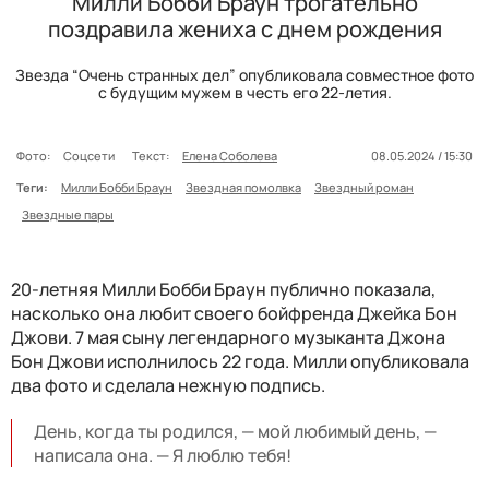
Милли Бобби Браун трогательно
поздравила жениха с днем рождения
Звезда “Очень странных дел” опубликовала совместное фото
с будущим мужем в честь его 22-летия.
Фото:
Соцсети
Текст:
Елена Соболева
08.05.2024 / 15:30
Теги:
Милли Бобби Браун
Звездная помолвка
Звездный роман
Звездные пары
20-летняя Милли Бобби Браун публично показала,
насколько она любит своего бойфренда Джейка Бон
Джови. 7 мая сыну легендарного музыканта Джона
Бон Джови исполнилось 22 года. Милли опубликовала
два фото и сделала нежную подпись.
День, когда ты родился, — мой любимый день, —
написала она. — Я люблю тебя!