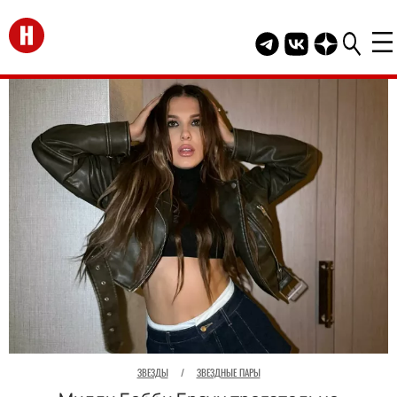
Перейти на главную
Telegram канал HEL
Группа HELLO В
Канал HELLO
ЗВЕЗДЫ
/
ЗВЕЗДНЫЕ ПАРЫ