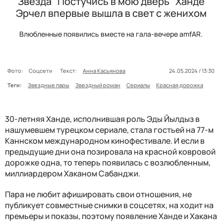
Звезда "Постучись в мою дверь" Ханде
Эрчел впервые вышла в свет с женихом
Влюбленные появились вместе на гала-вечере amfAR.
Фото:
Соцсети
Текст:
Анна Касьянова
24.05.2024 / 13:30
Теги:
Звездные пары
Звездный роман
Сериалы
Красная дорожка
30-летняя Ханде, исполнившая роль Эды Йылдыз в
нашумевшем турецком сериале, стала гостьей на 77-м
Каннском международном кинофестивале. И если в
предыдущие дни она позировала на красной ковровой
дорожке одна, то теперь появилась с возлюбленным,
миллиардером Хаканом Сабанджи.
Пара не любит афишировать свои отношения, не
публикует совместные снимки в соцсетях, на ходит на
премьеры и показы, поэтому появление Ханде и Хакана