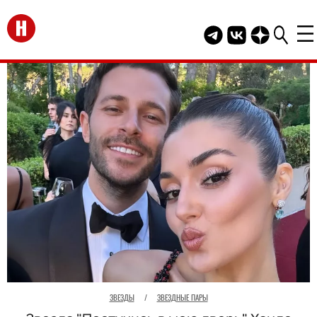
Перейти на главную
Telegram канал HEL
Группа HELLO В
Канал HELLO
ЗВЕЗДЫ
/
ЗВЕЗДНЫЕ ПАРЫ