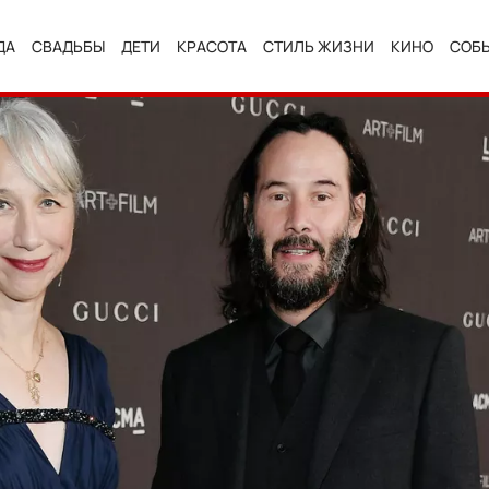
ДА
СВАДЬБЫ
ДЕТИ
КРАСОТА
СТИЛЬ ЖИЗНИ
КИНО
СОБ