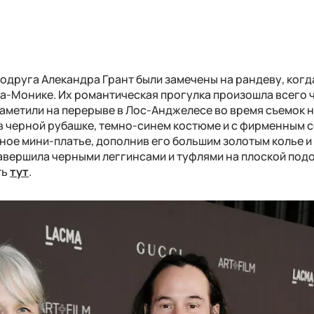
 подруга Алекандра Грант были замечены на рандеву, когд
а-Монике. Их романтическая прогулка произошла всего 
 заметили на перерыве в Лос-Анджелесе во время съемок 
л в черной рубашке, темно-синем костюме и с фирменным 
ное мини-платье, дополнив его большим золотым колье и
завершила черными леггинсами и туфлями на плоской под
ть
тут
.