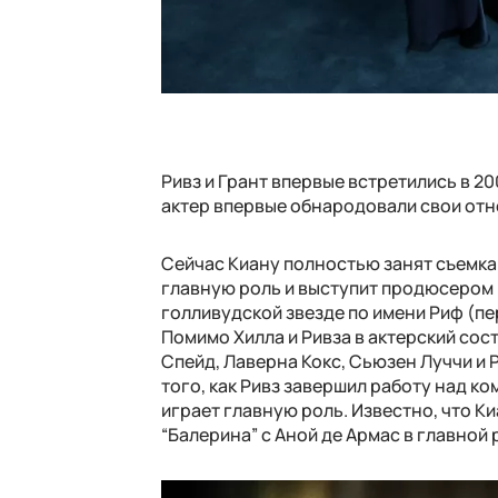
Ривз и Грант впервые встретились в 20
актер впервые обнародовали свои отн
Сейчас Киану полностью занят съемка
главную роль и выступит продюсером 
голливудской звезде по имени Риф (п
Помимо Хилла и Ривза в актерский сос
Спейд, Лаверна Кокс, Сьюзен Луччи и 
того, как Ривз завершил работу над к
играет главную роль. Известно, что К
“Балерина” с Аной де Армас в главной 