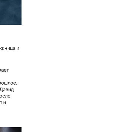
ожница и
рает
рошлое.
 Дэвид
после
т и
.