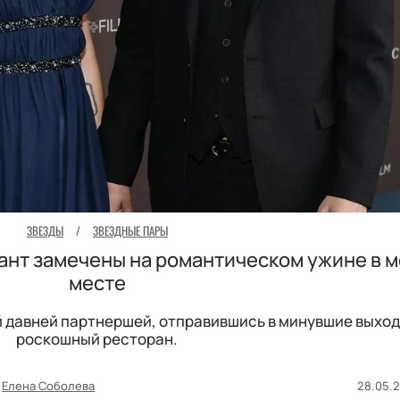
ЗВЕЗДЫ
/
ЗВЕЗДНЫЕ ПАРЫ
рант замечены на романтическом ужине в 
месте
й давней партнершей, отправившись в минувшие выход
роскошный ресторан.
Елена Соболева
28.05.2