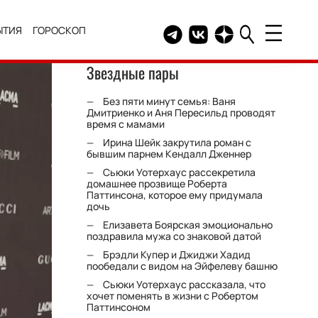
ЫТИЯ
ГОРОСКОП
Telegram канал HELLO
Группа HELLO Вконтакт
Канал HELLO в Дзе
Звездные пары
Без пяти минут семья: Ваня
Дмитриенко и Аня Пересильд проводят
время с мамами
Ирина Шейк закрутила роман с
бывшим парнем Кендалл Дженнер
Сьюки Уотерхаус рассекретила
домашнее прозвище Роберта
Паттинсона, которое ему придумала
дочь
Елизавета Боярская эмоционально
поздравила мужа со знаковой датой
Брэдли Купер и Джиджи Хадид
пообедали с видом на Эйфелеву башню
Сьюки Уотерхаус рассказала, что
хочет поменять в жизни с Робертом
Паттинсоном