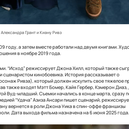
Александра Грант и Киану Ривз
09 году, а затем вместе работали над двумя книгами. Худ
ошения в ноябре 2019 года.
ми. “Исход” режиссирует Джона Хилл, который также сыг
и сценаристом кинобоевика. История рассказывает о
ерсонаж Ривза), который должен искупить свое тяжелое п
тав также входят Мэтт Бомер, Кайя Гербер, Кэмерон Диаз,
Рой Вуд-младший. Съемки начались в конце марта, сразу 
омедией “Удача” Азиза Ансари пишет сценарий, режиссируе
иану вернется в роли Джона Уика в спин-оффе франшизы
роли. Дата выхода фильма назначена на 6 июня 2025 года