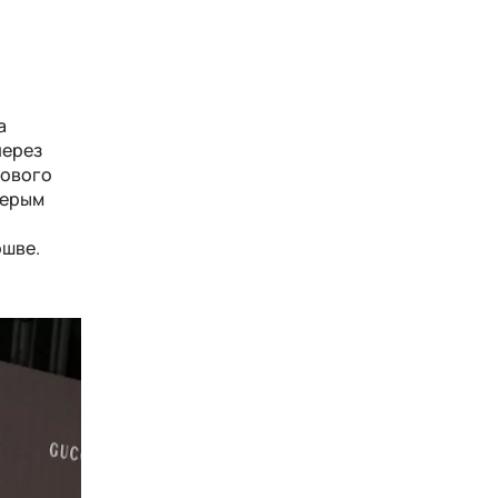
а
через
нового
серым
ошве.