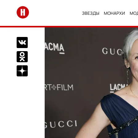
Перейти на главную
ЗВЕЗДЫ
МОНАРХИ
МО
Поделиться Вконтакте
Поделиться в Одноклассниках
Подписаться на нас в Дзен