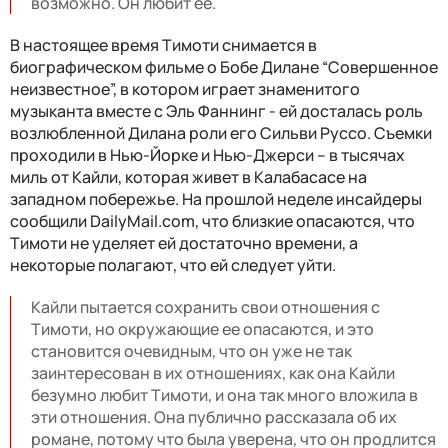
возможно. Он любит ее.
В настоящее время Тимоти снимается в
биографическом фильме о Бобе Дилане “Совершенное
неизвестное”, в котором играет знаменитого
музыканта вместе с Эль Фаннинг - ей досталась роль
возлюбленной Дилана роли его Сильви Руссо. Съемки
проходили в Нью-Йорке и Нью-Джерси – в тысячах
миль от Кайли, которая живет в Калабасасе на
западном побережье. На прошлой неделе инсайдеры
сообщили DailyMail.com, что близкие опасаются, что
Тимоти не уделяет ей достаточно времени, а
некоторые полагают, что ей следует уйти.
Кайли пытается сохранить свои отношения с
Тимоти, но окружающие ее опасаются, и это
становится очевидным, что он уже не так
заинтересован в их отношениях, как она Кайли
безумно любит Тимоти, и она так много вложила в
эти отношения. Она публично рассказала об их
романе, потому что была уверена, что он продлится