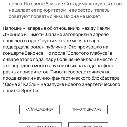
долго. Но самые близкие ей люди чувствуют, что он
не делает ее приоритетом, и ее сестры теперь
советуют порвать с ним. Но она не может.
Напомним, впервые об отношениях между Кайли
Дженнер и Тимоти Шаламе заговорили в апреле
прошлого года. Спустя четыре месяца пара
подвердила роман публично. Это произошло на
концерте Бейонсе. Но после “Золотого глабуса” в
январе этого года, пару больше не видели вместе. И
это породило много слухов об их разладе на фоне
разных приоритетов. Тимоти сосредоточился на
продвижении научно-фантастического блокбастера
“Дюна 2”. Кайли – на запуске нового энергетического
напитка Sprinter.
КАЙЛИ ДЖЕННЕР
ТИМОТИ ШАЛАМЕ
ЗВЕЗДНЫЙ РОМАН
ЗВЕЗДНЫЕ ПАРЫ