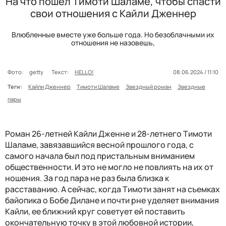
На что пошел Тимоти Шаламе, чтобы спасти
свои отношения с Кайли Дженнер
Влюбленные вместе уже больше года. Но безоблачными их
отношения не назовешь,
Фото:
getty
Текст:
HELLO!
08.06.2024 / 11:10
Теги:
Кайли Дженнер
Тимоти Шаламе
Звездный роман
Звездные
пары
Роман 26-летней Кайли Дженне и 28-летнего Тимоти
Шаламе, завязавшийся весной прошлого года, с
самого начала был под пристальным вниманием
общественности. И это не могло не повлиять на их от
ношения. За год пара не раз была близка к
расставанию. А сейчас, когда Тимоти занят на съемках
байопика о Бобе Дилане и почти рне уделяет внимания
Кайли, ее ближний круг советует ей поставить
окончательную точку в этой любовной истории,