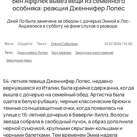
Бен Аффлек вывез вещи из семейного
особняка: реакция Дженнифер Лопес
Джей Ло была замечена за обедом с дочерью Эммой в Лос-
Анджелесе в субботу на фоне слухов о разводе.
Фото:
Соцсети
Текст:
Елена Соболева
01.07.2024 / 14:00
Теги:
Дженнифер Лопес
Бен Аффлек
Звездное расставание
Звездные пары
54-летняя певица Дженнифер Лопес, недавно
вернувшаяся из Италии, была крайне сдержанна, когда
вышла с дочерью на семейный обед. Артистка была
одета в белую рубашку, черные классические брюки и
темные солнцезащитные очки, когда появилась на
улице с 16-летней дочерью в Беверли-Хиллз. Волосы
звезда собрала в свободный пучок, а образ дополнила
черной сумочкой, крупными серьгами-кольцами и
черными балетками. Тем временем Эмма надела