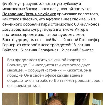
футболку с рисунком, клетчатую рубашку и
мешковатые брюки-карго для дневной прогулки.
Появление Джен на публике
произошло после того,
как стало известно, что Аффлек вывез свои вещи из
семейного особняка пары стоимостью 60 миллионов
долларов, пока супруга была в отпуске. Актер в
настоящее время живет в арендуемом доме в
Брентвуде рядом со своей бывшей женой Дженнифер
Гарнер, от которой у него трое детей: 18-летняя
Вайолет, 15-летняя Серафина и 12-летний Сэмюэл.
Бен продолжает жить в съемной квартире в
Брентвуде. Он находится там уже около двух
месяцев, — сообщил источник. — Кажется, он в
порядке. Он в своем офисе каждый день и
сосредоточен на работе. Бен также проводит время
со своими детьми.