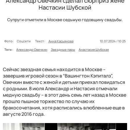
Александр Овечкин сделал сюрприз жене
Настасии Шубской
Супруги отметили в Москве седьмую годовщину свадьбы.
Фото:
Соцсети
Текст:
Анна Касьянова
10.07.2024 / 10:25
Теги:
Александр Овечкин
Звездные пары
Анастасия Шубская
Сейчас звездная семья находится в Москве –
завершив игровой сезон в “Вашингтон Кэпиталз”,
Овечкин вместе с женой и детьми приехал повидаться
с родными. 8 июля Александр и Настасия отмечали
медную свадьбу – в этот день семь лет назад в Москве
прошло пышное торжество по случаю их
бракосочетания, хотя расписались влюбленные еще в
августе 2016 года.