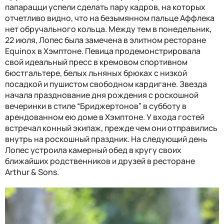
папарацци успели сделать пару кадров, на которых
отчетливо видно, что на безымянном пальце Аффлека
нет обручального кольца. Между тем в понедельник,
22 июля, Лопес была замечена в элитном ресторане
Equinox в Хэмптоне. Певица продемонстрировала
свой идеальный пресс в кремовом спортивном
бюстгальтере, белых льняных брюках с низкой
посадкой и пушистом свободном кардигане. Звезда
начала празднование дня рождения с роскошной
вечеринки в стиле “Бриджертонов” в субботу в
арендованном ею доме в Хэмптоне. У входа гостей
встречал конный экипаж, прежде чем они отправились
внутрь на роскошный праздник. На следующий день
Лопес устроила камерный обед в кругу своих
ближайших родственников и друзей в ресторане
Arthur & Sons.