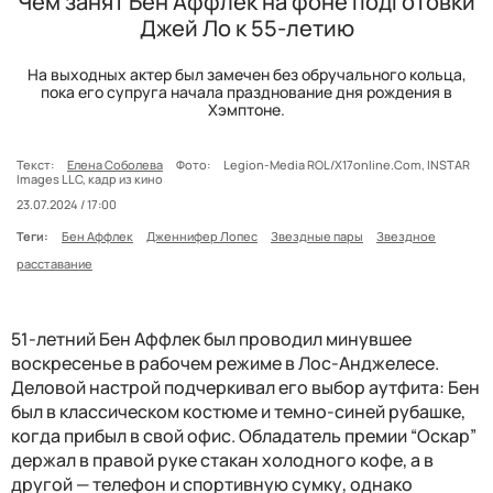
Чем занят Бен Аффлек на фоне подготовки
Джей Ло к 55-летию
На выходных актер был замечен без обручального кольца,
пока его супруга начала празднование дня рождения в
Хэмптоне.
Текст:
Елена Соболева
Фото:
Legion-Media ROL/X17online.Com, INSTAR
Images LLC, кадр из кино
23.07.2024 / 17:00
Теги:
Бен Аффлек
Дженнифер Лопес
Звездные пары
Звездное
расставание
51-летний Бен Аффлек был проводил минувшее
воскресенье в рабочем режиме в Лос-Анджелесе.
Деловой настрой подчеркивал его выбор аутфита: Бен
был в классическом костюме и темно-синей рубашке,
когда прибыл в свой офис. Обладатель премии “Оскар”
держал в правой руке стакан холодного кофе, а в
другой — телефон и спортивную сумку, однако