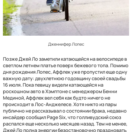
Дженнифер Лопес
Позже Джей Ло заметили катающейся на велосипеде в
светлом летнем платье поверх бежевого топа. Помимо
дня рождения Лопес, Аффлек уже пропустил еще одну
важную дату: двухлетнюю годовщину своей свадьбы
16 июля. Пока певицу видели катающейся на
роскошном авто в Хэмптоне с менеджером Бенни
Мединой, Аффлек вел себя как будто ничего не
происходит в Лос-Анджелесе. Хотя никто из пары
публично не рассказывал о состоянии брака, недавно
инсайдер сообщил Page Six, что голливудский союз
распался еще несколько месяцев назад. Тем не менее,
Джей Ло полна энергии безостановочно праздновать