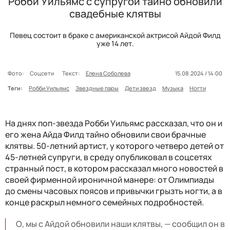
Робби Уильямс с супругой тайно обновили
свадебные клятвы
Певец состоит в браке с американской актрисой Айдой Филд
уже 14 лет.
Фото:
Соцсети
Текст:
Елена Соболева
15.08.2024 / 14:00
Теги:
Робби Уильямс
Звездные пары
Дети звезд
Музыка
Ногти
На днях поп-звезда Робби Уильямс рассказал, что он и
его жена Айда Филд тайно обновили свои брачные
клятвы. 50-летний артист, у которого четверо детей от
45-летней супруги, в среду опубликовал в соцсетях
странный пост, в котором рассказал много новостей в
своей фирменной ироничной манере: от Олимпиады
до смены часовых поясов и привычки грызть ногти, а в
конце раскрыл немного семейных подробностей.
О, мы с Айдой обновили наши клятвы, — сообщил он в