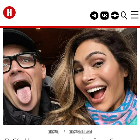
Перейти на главную
Telegram канал HEL
Группа HELLO В
Канал HELLO
ЗВЕЗДЫ
/
ЗВЕЗДНЫЕ ПАРЫ