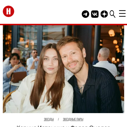
Перейти на главную
Telegram канал HEL
Группа HELLO В
Канал HELLO
ЗВЕЗДЫ
/
ЗВЕЗДНЫЕ ПАРЫ