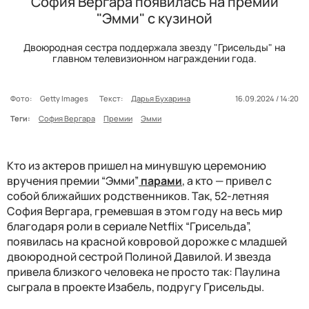
София Вергара появилась на премии
"Эмми" с кузиной
Двоюродная сестра поддержала звезду "Грисельды" на
главном телевизионном награждении года.
Фото:
Getty Images
Текст:
Дарья Бухарина
16.09.2024 / 14:20
Теги:
София Вергара
Премии
Эмми
Кто из актеров пришел на минувшую церемонию
вручения премии “Эмми”
парами
, а кто — привел с
собой ближайших родственников. Так, 52-летняя
София Вергара, гремевшая в этом году на весь мир
благодаря роли в сериале Netflix “Грисельда”,
появилась на красной ковровой дорожке с младшей
двоюродной сестрой Полиной Давилой. И звезда
привела близкого человека не просто так: Паулина
сыграла в проекте Изабель, подругу Грисельды.