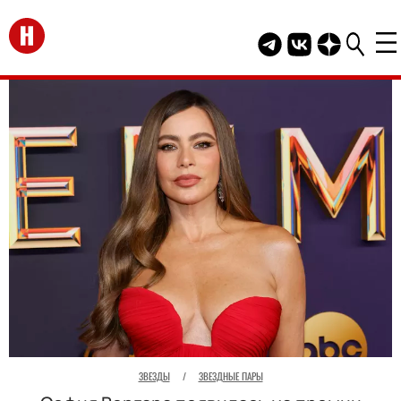
Перейти на главную
Telegram канал HEL
Группа HELLO В
Канал HELLO
ЗВЕЗДЫ
/
ЗВЕЗДНЫЕ ПАРЫ