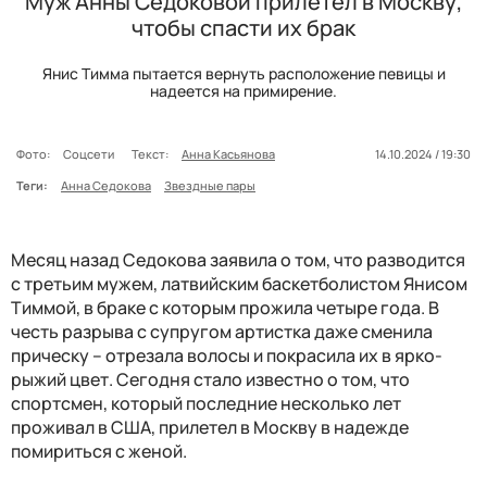
Муж Анны Седоковой прилетел в Москву,
чтобы спасти их брак
Янис Тимма пытается вернуть расположение певицы и
надеется на примирение.
Фото:
Соцсети
Текст:
Анна Касьянова
14.10.2024 / 19:30
Теги:
Анна Седокова
Звездные пары
Месяц назад Седокова заявила о том, что разводится
с третьим мужем, латвийским баскетболистом Янисом
Тиммой, в браке с которым прожила четыре года. В
честь разрыва с супругом артистка даже сменила
прическу – отрезала волосы и покрасила их в ярко-
рыжий цвет. Сегодня стало известно о том, что
спортсмен, который последние несколько лет
проживал в США, прилетел в Москву в надежде
помириться с женой.