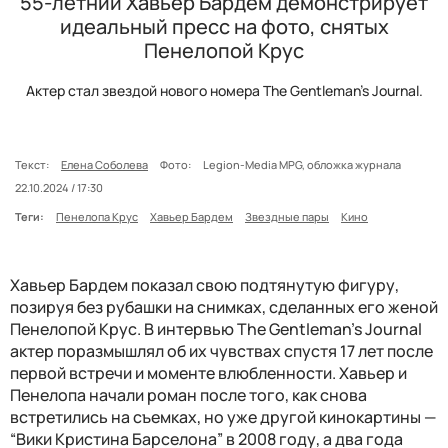
55-летний Хавьер Бардем демонстрирует
идеальный пресс на фото, снятых
Пенелопой Крус
Актер стал звездой нового номера The Gentleman's Journal.
Текст:
Елена Соболева
Фото:
Legion-Media MPG, обложка журнала
22.10.2024 / 17:30
Теги:
Пенелопа Крус
Хавьер Бардем
Звездные пары
Кино
Хавьер Бардем показал свою подтянутую фигуру,
позируя без рубашки на снимках, сделанных его женой
Пенелопой Крус. В интервью The Gentleman's Journal
актер поразмышлял об их чувствах спустя 17 лет после
первой встречи и моменте влюбленности. Хавьер и
Пенелопа начали роман после того, как снова
встретились на съемках, но уже другой кинокартины —
“Вики Кристина Барселона” в 2008 году, а два года