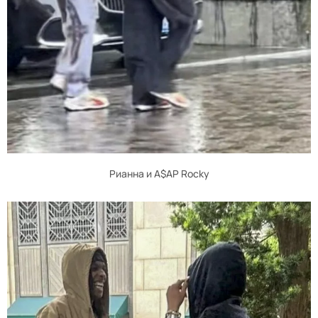
Рианна и A$AP Rocky