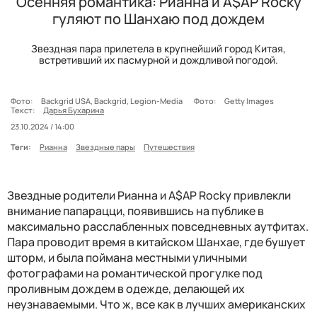
Осенняя романтика: Рианна и A$AP Rocky
гуляют по Шанхаю под дождем
Звездная пара прилетела в крупнейший город Китая,
встретивший их пасмурной и дождливой погодой.
Фото:
Backgrid USA, Backgrid, Legion-Media
Фото:
Getty Images
Текст:
Дарья Бухарина
23.10.2024 / 14:00
Теги:
Рианна
Звездные пары
Путешествия
Звездные родители Рианна и A$AP Rocky привлекли
внимание папарацци, появившись на публике в
максимально расслабленных повседневных аутфитах.
Пара проводит время в китайском Шанхае, где бушует
шторм, и была поймана местными уличными
фотографами на романтической прогулке под
проливным дождем в одежде, делающей их
неузнаваемыми. Что ж, все как в лучших американских