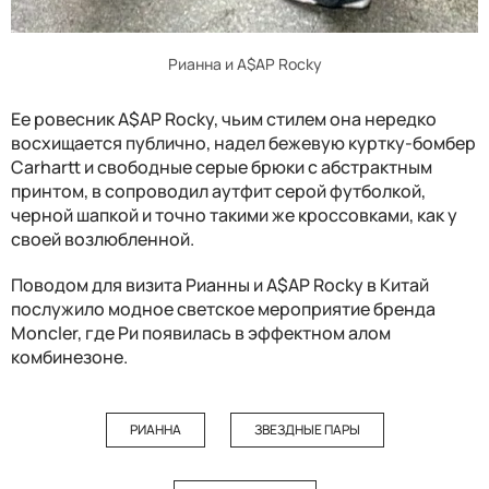
Рианна и A$AP Rocky
Ее ровесник A$AP Rocky, чьим стилем она нередко
восхищается публично, надел бежевую куртку-бомбер
Carhartt и свободные серые брюки с абстрактным
принтом, в сопроводил аутфит серой футболкой,
черной шапкой и точно такими же кроссовками, как у
своей возлюбленной.
Поводом для визита Рианны и A$AP Rocky в Китай
послужило модное светское мероприятие бренда
Moncler, где Ри появилась в эффектном алом
комбинезоне.
РИАННА
ЗВЕЗДНЫЕ ПАРЫ