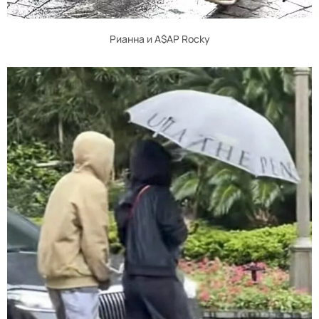
Рианна и A$AP Rocky