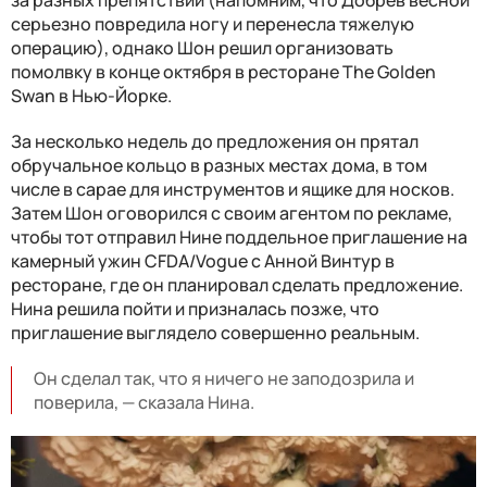
за разных препятствий (напомним, что Добрев весной
серьезно повредила ногу и перенесла тяжелую
операцию), однако Шон решил организовать
помолвку в конце октября в ресторане The Golden
Swan в Нью-Йорке.
За несколько недель до предложения он прятал
обручальное кольцо в разных местах дома, в том
числе в сарае для инструментов и ящике для носков.
Затем Шон оговорился с своим агентом по рекламе,
чтобы тот отправил Нине поддельное приглашение на
камерный ужин CFDA/Vogue с Анной Винтур в
ресторане, где он планировал сделать предложение.
Нина решила пойти и призналась позже, что
приглашение выглядело совершенно реальным.
Он сделал так, что я ничего не заподозрила и
поверила, — сказала Нина.