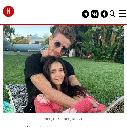
Перейти на главную
Telegram канал HEL
Группа HELLO В
Канал HELLO
ЗВЕЗДЫ
/
ЗВЕЗДНЫЕ ПАРЫ