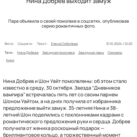
Нина Добрев выходит замуж
Пара объявила о своей помолвке в соцсетях, опубликовав
серию романтичных фото.
Фото:
Соцсети
Текст:
Елена Соболева
31.10.2024 / 12:20
Теги:
Нина Добрев
Звездная помолвка
Звездные пары
Сериалы
Кино
Нина Добрев и Шон Уайт помолвлены: об этом стало
известно в среду, 30 октября. Звезда “Дневников
вампира” встречалась пять лет со своим парнем
Шоном Уайтом, а на днях получила от избранника
предложение выйти замуж. 35-летняя Нина и 38-
летний Шон поделились с поклонниками кадрами с
романтического предложения руки и сердца. Добрев
получила от жениха роскошный подарок —
бриллиантовое кольцо, а торжественный момент