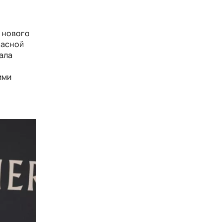
у нового
расной
вала
ими