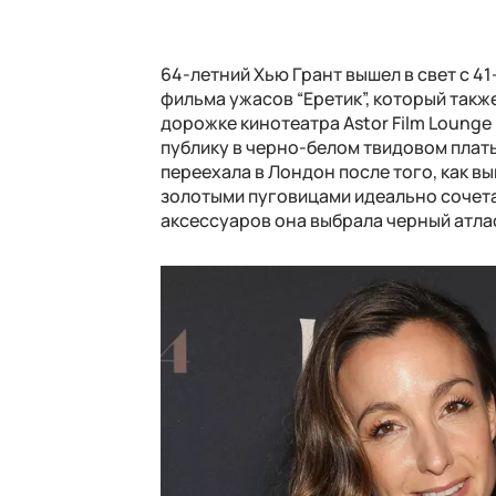
64-летний Хью Грант вышел в свет с 4
фильма ужасов “Еретик”, который такж
дорожке кинотеатра Astor Film Lounge
публику в черно-белом твидовом плать
переехала в Лондон после того, как вы
золотыми пуговицами идеально сочетал
аксессуаров она выбрала черный атла