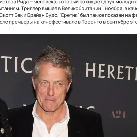
мистера Рида — человека, который похищает двух молоды
таниям. Триллер вышел в Великобритании 1 ноября, в кач
котт Бек и Брайан Вудс. “Еретик” был также показан на 
сле премьеры на кинофестивале в Торонто в сентябре это