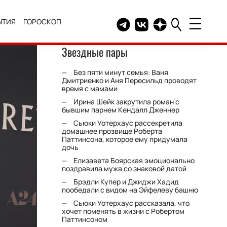
ЫТИЯ
ГОРОСКОП
Telegram канал HELLO
Группа HELLO Вконтакт
Канал HELLO в Дзе
Звездные пары
Без пяти минут семья: Ваня
Дмитриенко и Аня Пересильд проводят
время с мамами
Ирина Шейк закрутила роман с
бывшим парнем Кендалл Дженнер
Сьюки Уотерхаус рассекретила
домашнее прозвище Роберта
Паттинсона, которое ему придумала
дочь
Елизавета Боярская эмоционально
поздравила мужа со знаковой датой
Брэдли Купер и Джиджи Хадид
пообедали с видом на Эйфелеву башню
Сьюки Уотерхаус рассказала, что
хочет поменять в жизни с Робертом
Паттинсоном