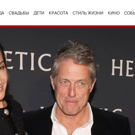
ДА
СВАДЬБЫ
ДЕТИ
КРАСОТА
СТИЛЬ ЖИЗНИ
КИНО
СОБ