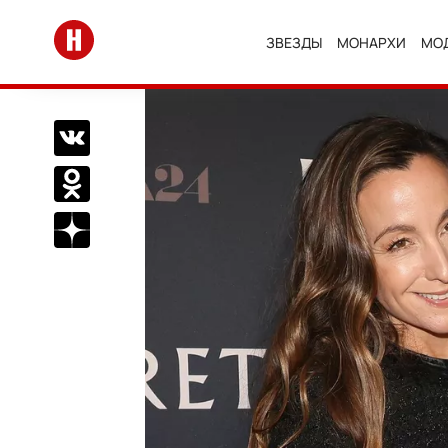
Перейти на главную
ЗВЕЗДЫ
МОНАРХИ
МО
Поделиться Вконтакте
Поделиться в Одноклассниках
Подписаться на нас в Дзен