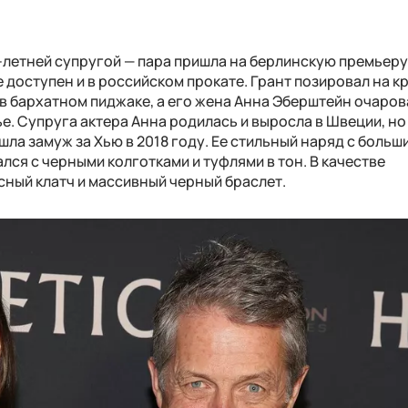
1-летней супругой — пара пришла на берлинскую премьер
е доступен и в российском прокате. Грант позировал на к
 в бархатном пиджаке, а его жена Анна Эберштейн очаро
е. Супруга актера Анна родилась и выросла в Швеции, но
шла замуж за Хью в 2018 году. Ее стильный наряд с больш
ся с черными колготками и туфлями в тон. В качестве
сный клатч и массивный черный браслет.