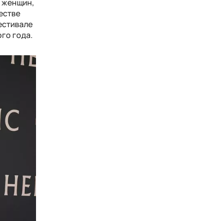
х женщин,
естве
фестивале
го года.