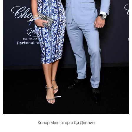
Конор Макгргор и Ди Девлин