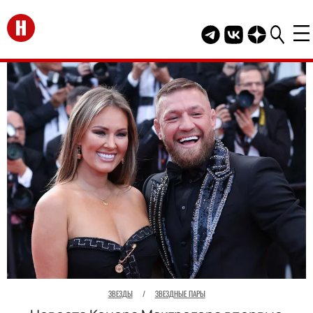
Перейти на главную
Telegram канал HEL
Группа HELLO В
Канал HELLO
ЗВЕЗДЫ
/
ЗВЕЗДНЫЕ ПАРЫ