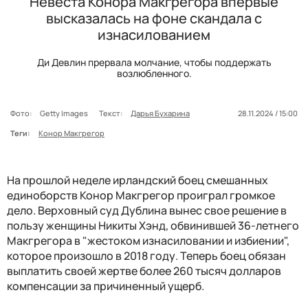
Невеста Конора Макгрегора впервые
высказалась на фоне скандала с
изнасилованием
Ди Девлин прервала молчание, чтобы поддержать
возлюбленного.
Фото:
Getty Images
Текст:
Дарья Бухарина
28.11.2024 / 15:00
Теги:
Конор Макгрегор
На прошлой неделе ирландский боец смешанных
единоборств Конор Макгрегор проиграл громкое
дело. Верховный суд Дублина вынес свое решение в
пользу женщины Никиты Хэнд, обвинившей 36-летнего
Макгрегора в "жестоком изнасиловании и избиении",
которое произошло в 2018 году. Теперь боец обязан
выплатить своей жертве более 260 тысяч долларов
компенсации за причиненный ущерб.