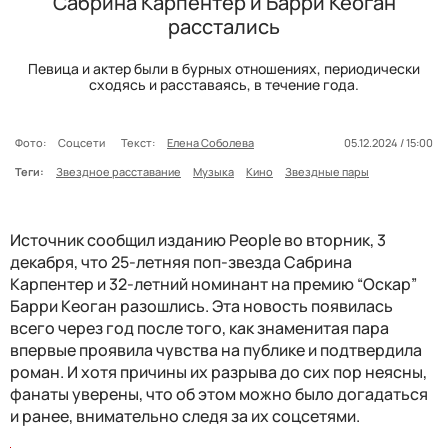
Сабрина Карпентер и Барри Кеоган
расстались
Певица и актер были в бурных отношениях, периодически
сходясь и расставаясь, в течение года.
Фото:
Соцсети
Текст:
Елена Соболева
05.12.2024 / 15:00
Теги:
Звездное расставание
Музыка
Кино
Звездные пары
Источник сообщил изданию People во вторник, 3
декабря, что 25-летняя поп-звезда Сабрина
Карпентер и 32-летний номинант на премию “Оскар”
Барри Кеоган разошлись. Эта новость появилась
всего через год после того, как знаменитая пара
впервые проявила чувства на публике и подтвердила
роман. И хотя причины их разрыва до сих пор неясны,
фанаты уверены, что об этом можно было догадаться
и ранее, внимательно следя за их соцсетями.