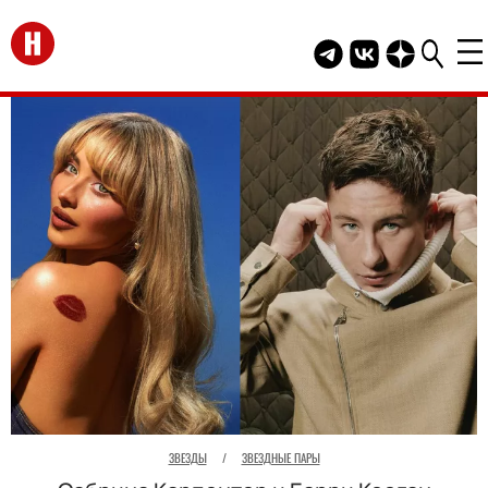
Перейти на главную
Telegram канал HEL
Группа HELLO В
Канал HELLO
ЗВЕЗДЫ
/
ЗВЕЗДНЫЕ ПАРЫ