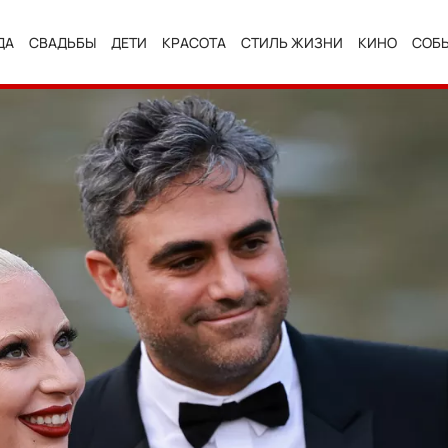
ДА
СВАДЬБЫ
ДЕТИ
КРАСОТА
СТИЛЬ ЖИЗНИ
КИНО
СОБ