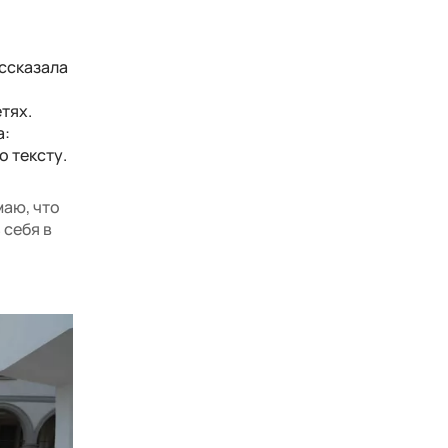
ассказала
тях.
а:
о тексту.
маю, что
 себя в