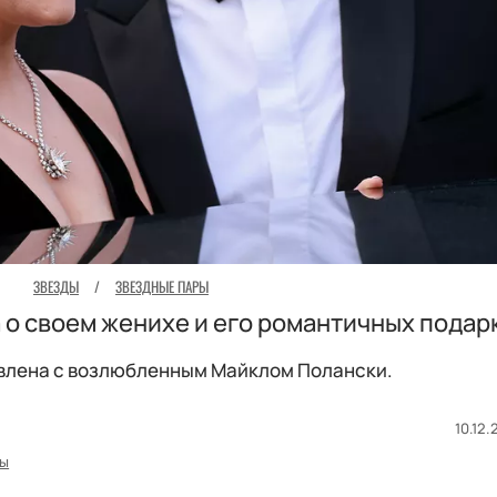
ЗВЕЗДЫ
/
ЗВЕЗДНЫЕ ПАРЫ
а о своем женихе и его романтичных подар
влена с возлюбленным Майклом Полански.
10.12.
ры