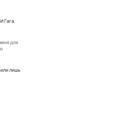
И Гага
меня для
но
вили лишь