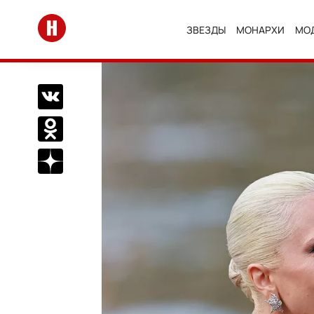
Перейти на главную
ЗВЕЗДЫ
МОНАРХИ
МО
Поделиться Вконтакте
Поделиться в Одноклассниках
Подписаться на нас в Дзен