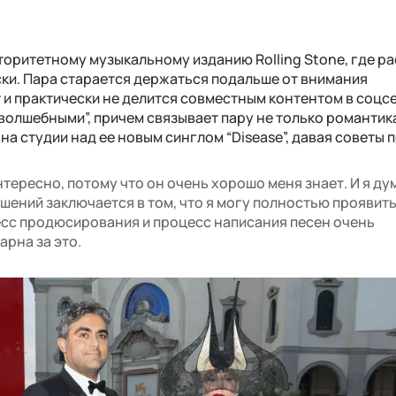
торитетному музыкальному изданию Rolling Stone, где р
ки. Пара старается держаться подальше от внимания
 и практически не делится совместным контентом в соцсе
волшебными”, причем связывает пару не только романтик
на студии над ее новым синглом “Disease”, давая советы п
тересно, потому что он очень хорошо меня знает. И я ду
шений заключается в том, что я могу полностью проявить
есс продюсирования и процесс написания песен очень
арна за это.