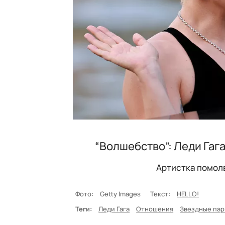
“Волшебство”: Леди Гаг
Артистка помол
Фото:
Getty Images
Текст:
HELLO!
Теги:
Леди Гага
Отношения
Звездные па