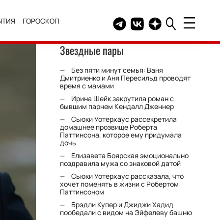
ЫТИЯ
ГОРОСКОП
Telegram канал HELLO
Группа HELLO Вконтакт
Канал HELLO в Дзе
Звездные пары
Без пяти минут семья: Ваня
Дмитриенко и Аня Пересильд проводят
время с мамами
Ирина Шейк закрутила роман с
бывшим парнем Кендалл Дженнер
Сьюки Уотерхаус рассекретила
домашнее прозвище Роберта
Паттинсона, которое ему придумала
дочь
Елизавета Боярская эмоционально
поздравила мужа со знаковой датой
Сьюки Уотерхаус рассказала, что
хочет поменять в жизни с Робертом
Паттинсоном
Брэдли Купер и Джиджи Хадид
пообедали с видом на Эйфелеву башню