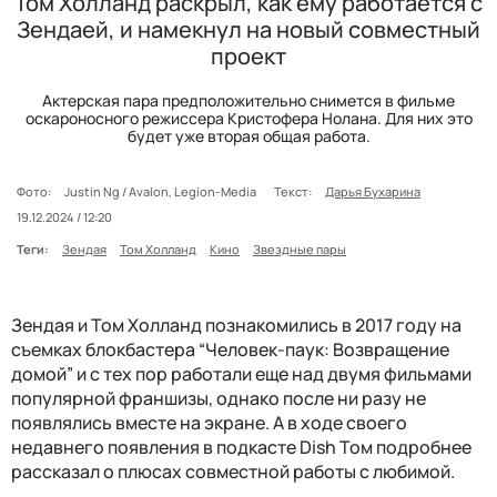
Том Холланд раскрыл, как ему работается с
Зендаей, и намекнул на новый совместный
проект
Актерская пара предположительно снимется в фильме
оскароносного режиссера Кристофера Нолана. Для них это
будет уже вторая общая работа.
Фото:
Justin Ng / Avalon, Legion-Media
Текст:
Дарья Бухарина
19.12.2024 / 12:20
Теги:
Зендая
Том Холланд
Кино
Звездные пары
Зендая и Том Холланд познакомились в 2017 году на
съемках блокбастера “Человек-паук: Возвращение
домой” и с тех пор работали еще над двумя фильмами
популярной франшизы, однако после ни разу не
появлялись вместе на экране. А в ходе своего
недавнего появления в подкасте Dish Том подробнее
рассказал о плюсах совместной работы с любимой.